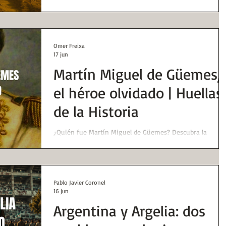
1770 y murió un 20 de junio, 50 años después. Hoy
recuperaremos algo de su figura en clave americana.
Omer Freixa
17 jun
Martín Miguel de Güemes,
el héroe olvidado | Huellas
de la Historia
¿Quién fue Martín Miguel de Güemes? Descubra la
historia del héroe de la Guerra Gaucha, su papel en la
independencia argentina y el aporte afrodescendiente
olvidado.
Pablo Javier Coronel
16 jun
Argentina y Argelia: dos