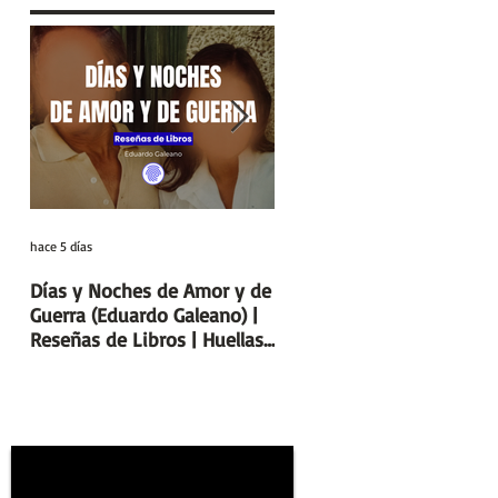
o
hace 5 días
29 jul
Días y Noches de Amor y de
Entre el cálamo y el papir
Guerra (Eduardo Galeano) |
el ideal de escriba egipcio
Reseñas de Libros | Huellas
Columnas de Egipto |
de la Historia
Huellas de la Historia