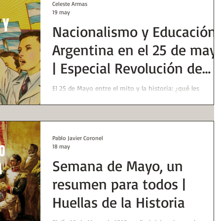
Celeste Armas
19 may
Nacionalismo y Educación
Argentina en el 25 de may
| Especial Revolución de
Mayo | Huellas de la
El 25 de Mayo entre el mito y la historia: ¿qué les
estamos enseñando a los chicos? Entrevista a Celeste
Historia
Armas sobre nacionalismo, efemérides y los desafíos de
una educación histórica crítica en Argentina.
Pablo Javier Coronel
18 may
Semana de Mayo, un
resumen para todos |
Huellas de la Historia