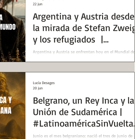
22 jun
Argentina y Austria desde
la mirada de Stefan Zweig
y los refugiados |
#HuellasMundial | Huellas
Argentina y Austria se enfrentan hoy en el Mundial de
fútbol ¿Qué relación histórica tuvieron los dos países? L
de la Historia
dejamos en manos de Stefan Zweig y los refugiados del
nazismo
Lucía Desages
20 jun
Belgrano, un Rey Inca y la
Unión de Sudamérica |
#LatinoaméricaSinVueltas
| Huellas de la Historia
Junio es el mes belgraniano: nació el tres de junio de