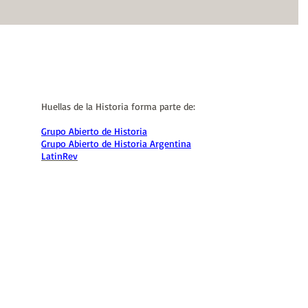
laborales y políticos. Guadalupe Rosso explica cómo el
feminismo socialista impulsó la organización de las
trabajadoras y convirtió el 8 de marzo en una fecha de
memoria, reivindicación y lucha por la igualdad de
género.
Huellas de la Historia forma parte de:
Grupo Abierto de Historia
Grupo Abierto de Historia Argentina
LatinRev