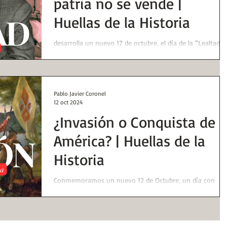
patria no se vende |
Huellas de la Historia
desarrolla un nuevo 17 de octubre, el día de la “Lealtad
Peronista” en donde el lema será "Lealtad con el pueblo,
la patria no se vende",
Pablo Javier Coronel
12 oct 2024
¿Invasión o Conquista de
América? | Huellas de la
Historia
Conmemoramos un nuevo 12 de Octubre, un día con
muchos significados e interpretaciones en todo el mun
de habla hispana. Aquel día de 1492,