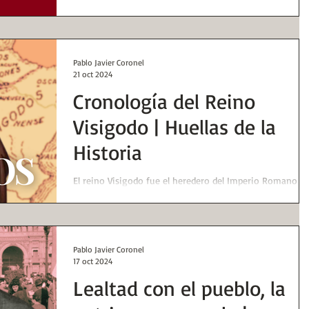
fundamentales del siglo XX, sin el cual no se puede
comprender la historia sociopolít
Pablo Javier Coronel
21 oct 2024
Cronología del Reino
Visigodo | Huellas de la
Historia
El reino Visigodo fue el heredero del Imperio Romano
después de su caída. Es por ello que comenzamos esta
serie de cronologías sobre la
Pablo Javier Coronel
17 oct 2024
Lealtad con el pueblo, la