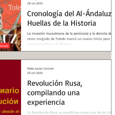
28 oct 2024
Cronología del Al-Ándaluz 
Huellas de la Historia
La invasión musulmana de la península y la derrota del
reino visigodo de Toledo marcó un nuevo inicio para la
península ibérica. Al-Ándaluz
Pablo Javier Coronel
26 oct 2024
Revolución Rusa,
compilando una
experiencia
La Revolución Rusa se constituye como uno de los hito