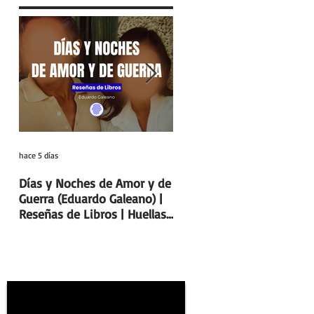
|
hace 5 días
29 jul
Días y Noches de Amor y de
Entre el cálamo y el papir
Guerra (Eduardo Galeano) |
el ideal de escriba egipcio
Reseñas de Libros | Huellas
Columnas de Egipto |
de la Historia
Huellas de la Historia
s