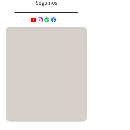
Huellas en el aula
Latinoamérica sin vueltas
Mariátegui de Miércoles
Reseñas
África en Huellas
Seguinos