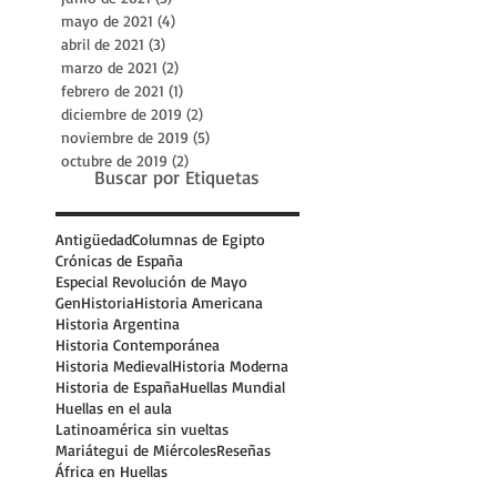
noviembre de 2021
(2)
2 entradas
octubre de 2021
(1)
1 entrada
agosto de 2021
(1)
1 entrada
julio de 2021
(1)
1 entrada
junio de 2021
(3)
3 entradas
mayo de 2021
(4)
4 entradas
abril de 2021
(3)
3 entradas
marzo de 2021
(2)
2 entradas
febrero de 2021
(1)
1 entrada
diciembre de 2019
(2)
2 entradas
noviembre de 2019
(5)
5 entradas
octubre de 2019
(2)
2 entradas
Buscar por Etiquetas
Antigüedad
Columnas de Egipto
Crónicas de España
Especial Revolución de Mayo
GenHistoria
Historia Americana
Historia Argentina
Historia Contemporánea
Historia Medieval
Historia Moderna
Historia de España
Huellas Mundial