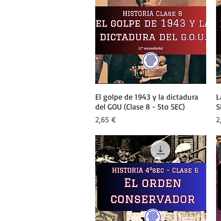
El golpe de 1943 y la dictadura
Vista rápida
L
del GOU (Clase 8 - 5to SEC)
S
Precio
P
2,65 €
2