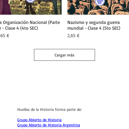
a Organización Nacional (Parte
Vista rápida
Nazismo y segunda guerra
Vista rápida
) - Clase 4 (4to SEC)
mundial - Clase 4 (5to SEC)
recio
Precio
,65 €
2,65 €
Cargar más
Huellas de la Historia forma parte de:
Grupo Abierto de Historia
Grupo Abierto de Historia Argentina