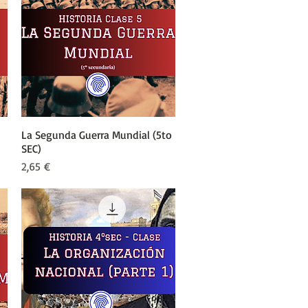
La Segunda Guerra Mundial (5to
Vista rápida
SEC)
Precio
2,65 €