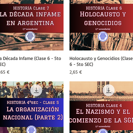
a Década Infame (Clase 6 - 5to
Vista rápida
Holocausto y Genocidios (Clase
Vista rápida
EC)
6 - 5to SEC)
recio
Precio
,65 €
2,65 €