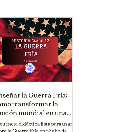
nseñar la Guerra Fría:
ómo transformar la
ensión mundial en una
periencia de aula |
cuencia didáctica lista para usar
HuellasEnElAula |
bre la Guerra Fría en 5º año de