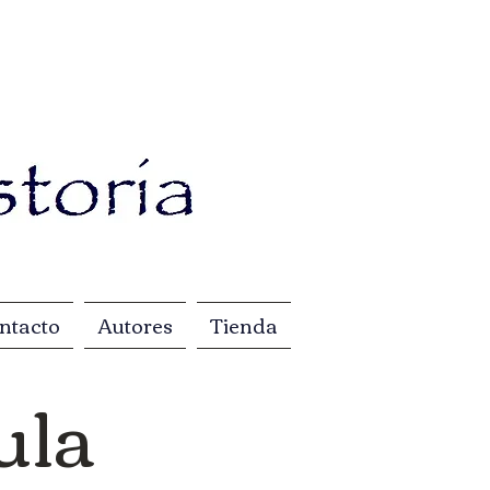
ntacto
Autores
Tienda
ula