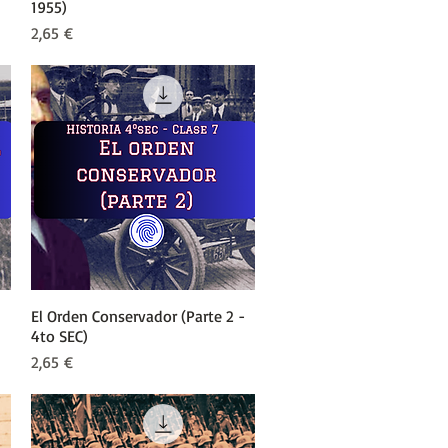
1955)
Precio
2,65 €
El Orden Conservador (Parte 2 -
Vista rápida
4to SEC)
Precio
2,65 €