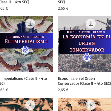
Clase 11 - 4to SEC)
SEC)
recio
Precio
,65 €
2,65 €
l imperialismo (Clase 9 - 4to
Vista rápida
Economía en el Orden
Vista rápida
EC)
Conservador (Clase 8 - 4to SEC)
recio
Precio
,65 €
2,65 €