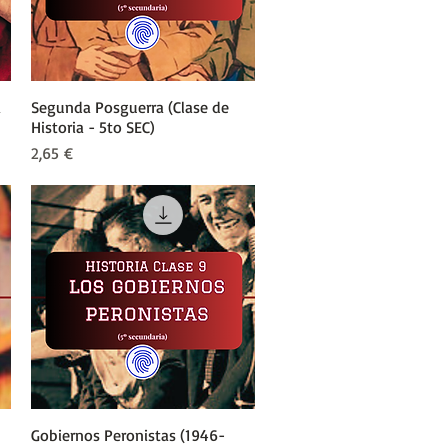
a
Segunda Posguerra (Clase de
Vista rápida
Historia - 5to SEC)
Precio
2,65 €
Gobiernos Peronistas (1946-
Vista rápida