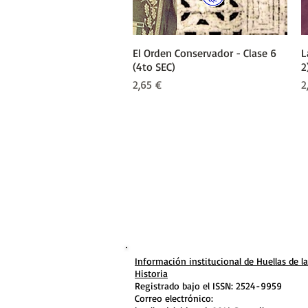
El Orden Conservador - Clase 6
Vista rápida
L
(4to SEC)
2
Precio
P
2,65 €
2
Información institucional de Huellas de la
Historia
Registrado bajo el ISSN: 2524-9959
Correo electrónico: