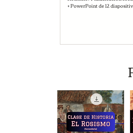
+ PowerPoint de 12 diapositi
dar la clase con claridad y si
improvisar. Planificación di
sobre Juan Manuel de Rosas
secundaria. Secuencia peda
fuentes históricas y activida
integradora lista para descar