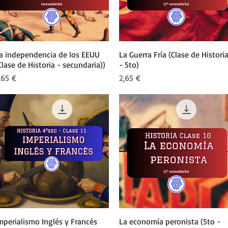
a independencia de los EEUU
Vista rápida
La Guerra Fría (Clase de Histori
Vista rápida
Clase de Historia - secundaria))
- 5to)
recio
Precio
,65 €
2,65 €
mperialismo Inglés y Francés
Vista rápida
La economía peronista (5to -
Vista rápida