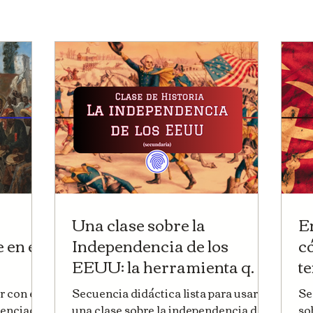
Una clase sobre la
E
 en el
Independencia de los
c
EEUU: la herramienta que
t
puede transformar (o
ex
 con el
Secuencia didáctica lista para usar en
Se
a
salvar) tu clase de Historia
#
uenciada
una clase sobre la independencia de
so