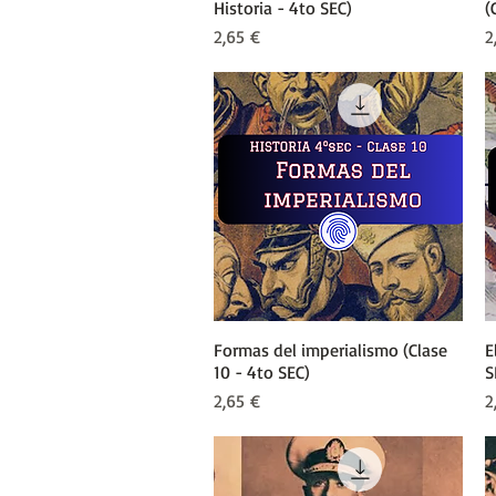
Historia - 4to SEC)
(
Precio
P
2,65 €
2
Formas del imperialismo (Clase
Vista rápida
E
10 - 4to SEC)
S
Precio
P
2,65 €
2