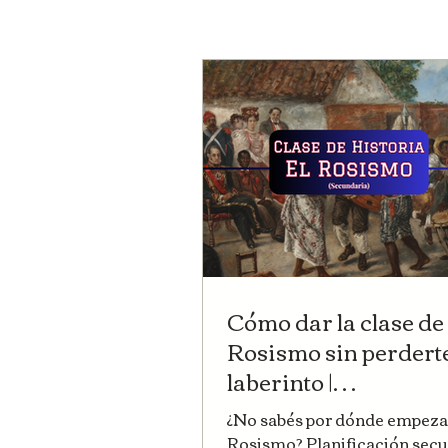
Cómo dar la clase de
Rosismo sin perderte
laberinto |
#HuellasEnElAula |
¿No sabés por dónde empezar
Huellas de la Histori
Rosismo? Planificación sec