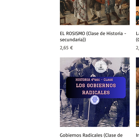
EL ROSISMO (Clase de Historia -
Vista rápida
L
secundaria))
(
Precio
P
2,65 €
2
Gobiernos Radicales (Clase de
Vista rápida
I