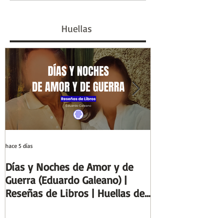
papiro: el ideal de
marcó un siglo 
escriba egipcio |
#GenHistoria |
Huellas
Columnas de Egipto |
de la Historia
Huellas de la Historia
hace 5 días
29 jul
Días y Noches de Amor y de
Entre el cálamo
Guerra (Eduardo Galeano) |
ideal de escrib
Reseñas de Libros | Huellas de
Columnas de Eg
la Historia
de la Historia