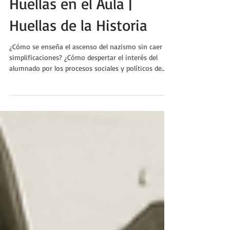
del nazismo al aula? |
Huellas en el Aula |
Huellas de la Historia
¿Cómo se enseña el ascenso del nazismo sin caer en
simplificaciones? ¿Cómo despertar el interés del
alumnado por los procesos sociales y políticos de
entreguerras sin saturarlos de datos? Esta propuesta
didáctica para 5º año de secundaria se atreve a
abordar uno de los períodos más complejos y
oscuros del siglo XX a través de una secuencia que
combina historia social, análisis ideológico y
recursos audiovisuales que invitan a pensar.