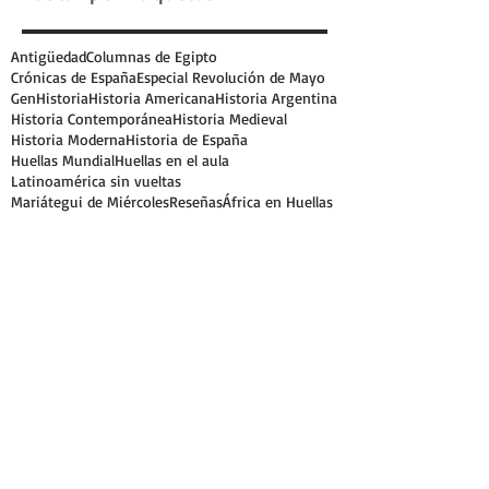
Antigüedad
Columnas de Egipto
Crónicas de España
Especial Revolución de Mayo
GenHistoria
Historia Americana
Historia Argentina
Historia Contemporánea
Historia Medieval
Historia Moderna
Historia de España
Huellas Mundial
Huellas en el aula
Latinoamérica sin vueltas
Mariátegui de Miércoles
Reseñas
África en Huellas