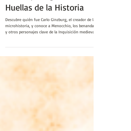
Microhistoria entre el
queso y los gusanos |
Huellas de la Historia
Descubre quién fue Carlo Ginzburg, el creador de la
microhistoria, y conoce a Menocchio, los benandanti
y otros personajes clave de la Inquisición medieval.
Una mirada fascinante a la cultura popular, la
brujería y el paradigma indiciario que transformó la
historia moderna.