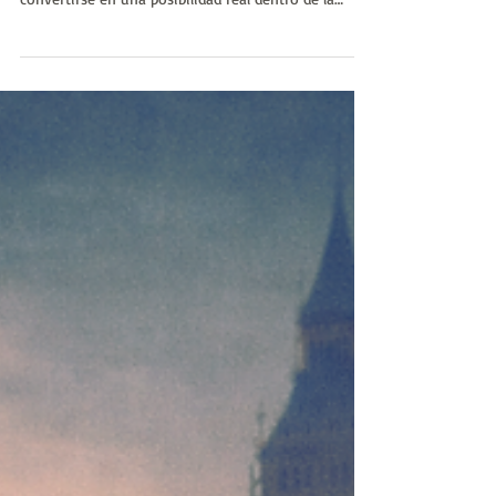
Huellas de la Historia
La idea de anexar Groenlandia, planteada por Donald
Trump en 2019, pasó de parecer una excentricidad a
convertirse en una posibilidad real dentro de la
estrategia geopolítica de Estados Unidos. La falta de
respuestas firmes de las potencias mundiales y los
antecedentes históricos del expansionismo
estadounidense reabrieron el debate sobre
soberanía, OTAN y el control del Ártico.