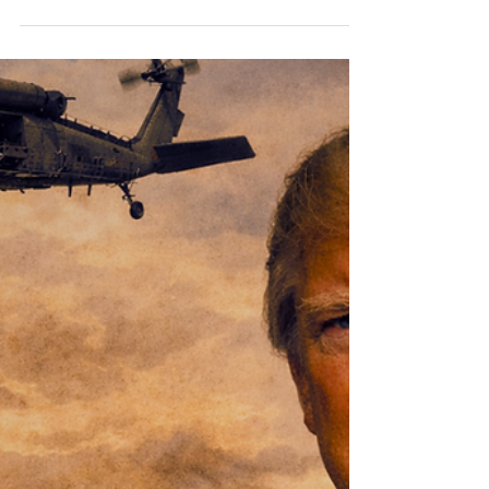
Venezuela en el
Naufragio | Huellas de la
Historia
Son como las 7 de la tarde. Nosotros de turistas. Un
bus que tomamos de paso en la ruta que tiene
como destino Santa Marta. Viene de Cúcuta. Viene
lleno. Son venezolanos exiliados. Contrastes que
duelen. Me siento en el primer lugar libre que
encuentro, habíamos visitado el Parque Tayrona,
allá por el norte de Colombia. Mi compañero de
asiento resultó ser un curioso venezolano que me
abordó con preguntas a penas sentarme. Y claro,
éramos muy distintos, la curiosidad brotaba d