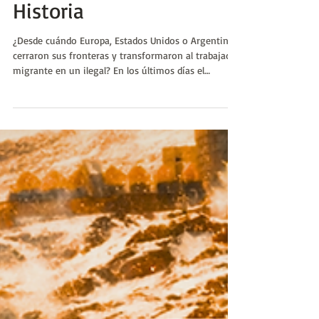
Europa? | Huellas de la
Historia
¿Desde cuándo Europa, Estados Unidos o Argentina
cerraron sus fronteras y transformaron al trabajador
migrante en un ilegal? En los últimos días el
gobierno español aprobó una medida que busca
legalizar a cerca de medio millón de trabajadores
migrantes fuera de la legalidad. En medio de la
polémica que se levanta sobre este tema tanto en
Estados Unidos, recientemente en Argentina o en
países europeos como Italia y Francia.