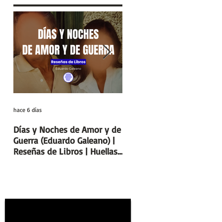
hace 6 días
29 jul
Días y Noches de Amor y de
Entre el cálamo y el papir
Guerra (Eduardo Galeano) |
el ideal de escriba egipcio
Reseñas de Libros | Huellas
Columnas de Egipto |
de la Historia
Huellas de la Historia
L