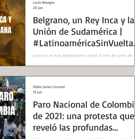
Lucía Desages
20 jun
Belgrano, un Rey Inca y la
Unión de Sudamérica |
#LatinoaméricaSinVueltas
| Huellas de la Historia
Junio es el mes belgraniano: nació el tres de junio de
1770 y murió un 20 de junio, 50 años después. Hoy
recuperaremos algo de su figura en clave americana.
Pablo Javier Coronel
19 jun
Paro Nacional de Colombia
de 2021: una protesta que
reveló las profundas
tensiones sociales del país