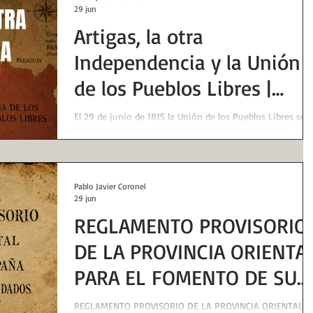
29 jun
Artigas, la otra
Independencia y la Unión
de los Pueblos Libres |
Huellas de la Historia
El 29 de junio de 1815 la Unión de los Pueblos Libres se
emancipó en el Congreso de Oriente con José Gervasio
Artigas como su "protector" un año antes que Buenos
Aires y el Congreso de Tucumán.
Pablo Javier Coronel
29 jun
REGLAMENTO PROVISORIO
DE LA PROVINCIA ORIENTA
PARA EL FOMENTO DE SU
CAMPAÑA Y SEGURIDAD DE
REGLAMENTO PROVISORIO DE LA PROVINCIA ORIENTAL