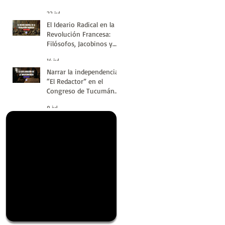
#LatinoaméricaSinVuelt
22 jul
as | Huellas de la
El Ideario Radical en la
Historia
Revolución Francesa:
Filósofos, Jacobinos y
Terror | Huellas de la
14 jul
Historia
Narrar la independencia:
“El Redactor” en el
Congreso de Tucumán
del 9 de Julio de 1816 |
9 jul
Huellas de la Historia