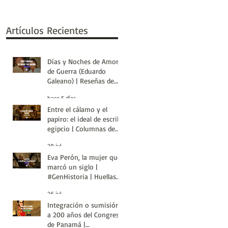
Artículos Recientes
Días y Noches de Amor y
de Guerra (Eduardo
Galeano) | Reseñas de
Libros | Huellas de la
hace 5 días
Historia
Entre el cálamo y el
papiro: el ideal de escriba
egipcio | Columnas de
Egipto | Huellas de la
29 jul
Historia
Eva Perón, la mujer que
marcó un siglo |
#GenHistoria | Huellas
de la Historia
26 jul
Integración o sumisión:
a 200 años del Congreso
de Panamá |