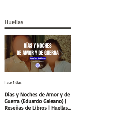
Huellas
hace 5 días
29 jul
Días y Noches de Amor y de
Entre el cálamo y el papiro:
Guerra (Eduardo Galeano) |
el ideal de escriba egipcio |
Reseñas de Libros | Huellas
Columnas de Egipto |
de la Historia
Huellas de la Historia