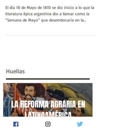
Pablo Javier Coronel
18 may
Semana de Mayo, un
resumen para todos |
Huellas de la Historia
El día 18 de Mayo de 1810 se dio inicio a lo que la
literatura épica argentina dio a llamar como la
“Semana de Mayo” que desembocaría en la
Revolución de Mayo de 1810 donde las colonias del
Virreinato del Río de la Plata anuncian que se
conformara la junta de gobierno.
Huellas