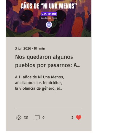
3 jun 2026
∙
10
min
Nos quedaron algunos
pueblos por pasarnos: A
once años de “Ni una
A 11 años de Ni Una Menos,
menos” | #GenHistoria |
analizamos los femicidios,
la violencia de género, el
Huellas de la Historia
patriarcado y los desafíos
del feminismo en
Argentina.
131
0
2