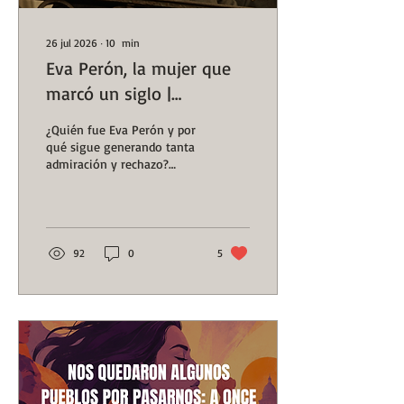
26 jul 2026
∙
10
min
Eva Perón, la mujer que
marcó un siglo |
#GenHistoria | Huellas de
¿Quién fue Eva Perón y por
la Historia
qué sigue generando tanta
admiración y rechazo?
Descubre su historia, su
legado político, el voto
femenino y el impacto de
Evita en la Argentina.
92
0
5