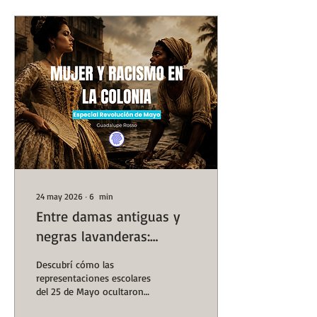
24 may 2026
∙
6
min
Entre damas antiguas y
negras lavanderas:
representaciones de
Descubrí cómo las
género y racismo en la
representaciones escolares
del 25 de Mayo ocultaron
sociedad colonial |
desigualdades de género y
#GenHistoria | Huellas de