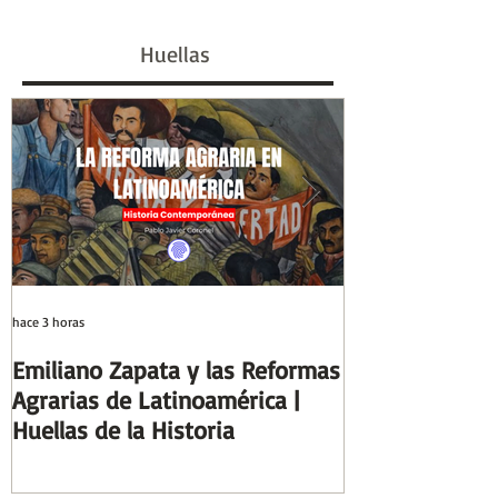
Revancha Mundial"
Herejes en la I
de los Tudor
Huellas
hace 3 horas
hace 6 días
Emiliano Zapata y las Reformas
Días y Noches
Agrarias de Latinoamérica |
Guerra (Eduard
Huellas de la Historia
Reseñas de Lib
la Historia