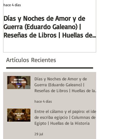
hace 4 días
29 jul
Días y Noches de Amor y de
Entre el cálamo
Guerra (Eduardo Galeano) |
ideal de escrib
Reseñas de Libros | Huellas de
Columnas de Eg
la Historia
de la Historia
Artículos Recientes
Días y Noches de Amor y de
Guerra (Eduardo Galeano) |
Reseñas de Libros | Huellas de la
Historia
hace 4 días
Entre el cálamo y el papiro: el ideal
de escriba egipcio | Columnas de
Egipto | Huellas de la Historia
29 jul