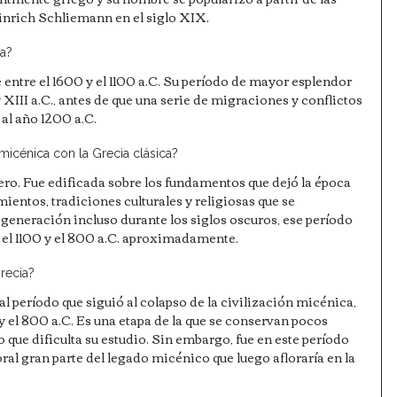
inrich Schliemann en el siglo XIX.
ca?
ntre el 1600 y el 1100 a.C. Su período de mayor esplendor 
 XIII a.C., antes de que una serie de migraciones y conflictos 
 al año 1200 a.C.
 micénica con la Grecia clásica?
ero. Fue edificada sobre los fundamentos que dejó la época 
ientos, tradiciones culturales y religiosas que se 
generación incluso durante los siglos oscuros, ese período 
e el 1100 y el 800 a.C. aproximadamente.
recia?
 período que siguió al colapso de la civilización micénica, 
 el 800 a.C. Es una etapa de la que se conservan pocos 
lo que dificulta su estudio. Sin embargo, fue en este período 
al gran parte del legado micénico que luego afloraría en la 