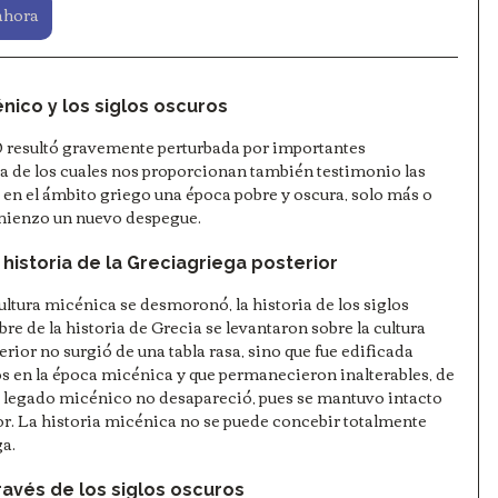
ahora
nico y los siglos oscuros
 resultó gravemente perturbada por importantes 
 de los cuales nos proporcionan también testimonio las 
e en el ámbito griego una época pobre y oscura, solo más o 
omienzo un nuevo despegue.
 historia de la Greciagriega posterior
ultura micénica se desmoronó, la historia de los siglos 
 de la historia de Grecia se levantaron sobre la cultura 
rior no surgió de una tabla rasa, sino que fue edificada 
 en la época micénica y que permanecieron inalterables, de 
l legado micénico no desapareció, pues se mantuvo intacto 
or. La historia micénica no se puede concebir totalmente 
ga.
ravés de los siglos oscuros