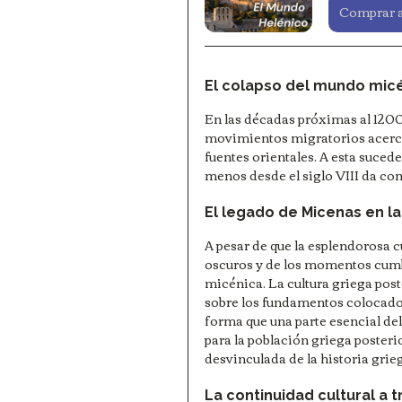
Comprar 
El colapso del mundo micé
En las décadas próximas al 1200
movimientos migratorios acerca
fuentes orientales. A esta suced
menos desde el siglo VIII da c
El legado de Micenas en la
A pesar de que la esplendorosa c
oscuros y de los momentos cumbre
micénica. La cultura griega poste
sobre los fundamentos colocados
forma que una parte esencial de
para la población griega posteri
desvinculada de la historia grie
La continuidad cultural a t