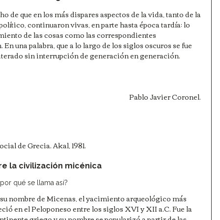
o de que en los más dispares aspectos de la vida, tanto de la 
lítico, continuaron vivas, en parte hasta época tardía; lo 
miento de las cosas como las correspondientes 
 En una palabra, que a lo largo de los siglos oscuros se fue 
terado sin interrupción de generación en generación.
 Pablo Javier Coronel. 
ocial de Grecia. Akal, 1981.
 la civilización micénica
 por qué se llama así?
 su nombre de Micenas, el yacimiento arqueológico más 
eció en el Peloponeso entre los siglos XVI y XII a.C. Fue la 
ntinente griego y su nombre se popularizó a partir de las 