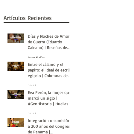
Artículos Recientes
Días y Noches de Amor y
de Guerra (Eduardo
Galeano) | Reseñas de
Libros | Huellas de la
hace 6 días
Historia
Entre el cálamo y el
papiro: el ideal de escriba
egipcio | Columnas de
Egipto | Huellas de la
29 jul
Historia
Eva Perón, la mujer que
marcó un siglo |
#GenHistoria | Huellas
de la Historia
26 jul
Integración o sumisión:
a 200 años del Congreso
de Panamá |