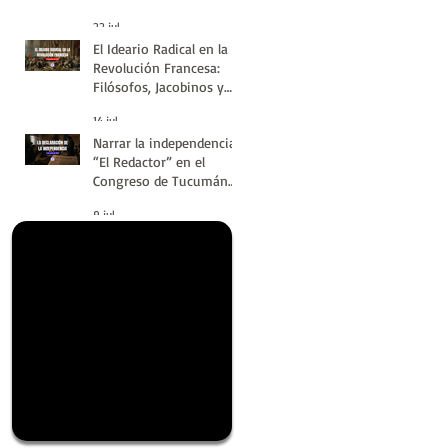
#LatinoaméricaSinVuelt
22 jul
as | Huellas de la
El Ideario Radical en la
Historia
Revolución Francesa:
Filósofos, Jacobinos y
Terror | Huellas de la
14 jul
Historia
Narrar la independencia:
“El Redactor” en el
Congreso de Tucumán
del 9 de Julio de 1816 |
9 jul
Huellas de la Historia