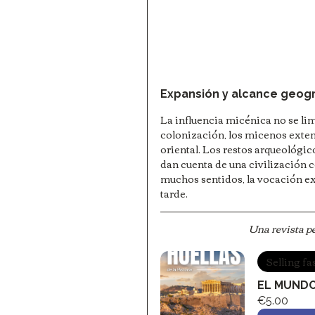
Expansión y alcance geogr
La influencia micénica no se limi
colonización, los micenos exten
oriental. Los restos arqueológic
dan cuenta de una civilización c
muchos sentidos, la vocación exp
tarde.
Una revista pe
Selling fa
EL MUNDO
€5.00