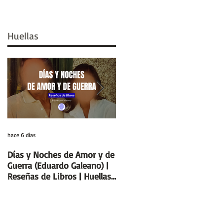
Huellas
hace 6 días
29 jul
Días y Noches de Amor y de
Entre el cálamo y el papiro:
Guerra (Eduardo Galeano) |
el ideal de escriba egipcio |
Reseñas de Libros | Huellas
Columnas de Egipto |
de la Historia
Huellas de la Historia