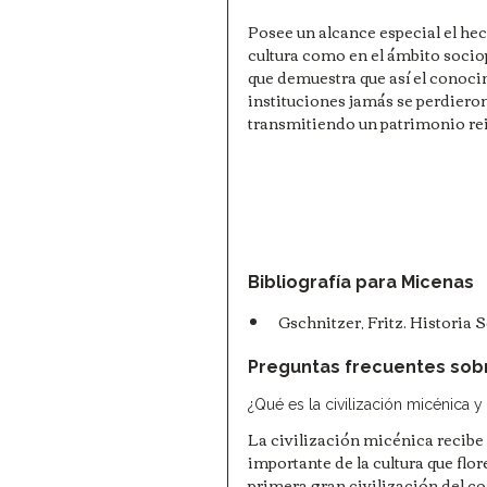
Posee un alcance especial el hech
cultura como en el ámbito sociopo
que demuestra que así el conoci
instituciones jamás se perdieron.
transmitiendo un patrimonio rei
Bibliografía para Micenas
Gschnitzer, Fritz. Historia S
Preguntas frecuentes sobre
¿Qué es la civilización micénica y
La civilización micénica recibe
importante de la cultura que flor
primera gran civilización del co