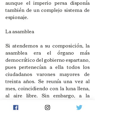
aunque el imperio persa disponía 
también de un complejo sistema de 
espionaje. 
La asamblea 
Si atendemos a su composición, la 
asamblea era el órgano más 
democrático del gobierno espartano, 
pues pertenecían a ella todos los 
ciudadanos varones mayores de 
treinta años. Se reunía una vez al 
mes, coincidiendo con la luna llena, 
al aire libre. Sin embargo, a la 
diferencia de la asamblea que llego a 
existir en Atenas, en la de Esparta no 
se sostenían debates; los ciudadanos 
se limitaban a votar a favor o en 
contra.  