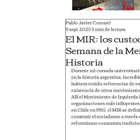
Pablo Javier Coronel
9 sept 2025
3 min de lectura
El MIR: los custo
Semana de la Mem
Historia
Durante mi cursada universitaria
en la historia argentina. Incre
hubiera tenido referencias de ese
existencia de otros movimientos
Allí el Movimiento de Izquierda 
organizaciones más influyentes 
en Chile en 1965, el MIR se def
construir el socialismo a través 
reformismo comunista tradiciona