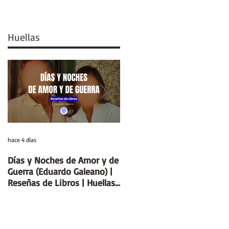
Huellas
hace 4 días
29 jul
Días y Noches de Amor y de
Entre el cálamo y el papiro:
Guerra (Eduardo Galeano) |
el ideal de escriba egipcio |
Reseñas de Libros | Huellas
Columnas de Egipto |
de la Historia
Huellas de la Historia