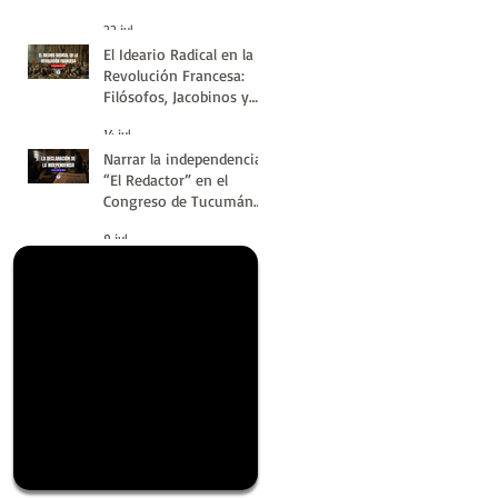
#LatinoaméricaSinVuelt
22 jul
as | Huellas de la
El Ideario Radical en la
Historia
Revolución Francesa:
Filósofos, Jacobinos y
Terror | Huellas de la
14 jul
Historia
Narrar la independencia:
“El Redactor” en el
Congreso de Tucumán
del 9 de Julio de 1816 |
9 jul
Huellas de la Historia