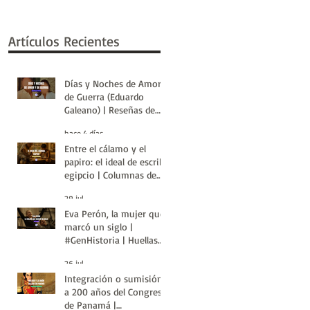
Artículos Recientes
Días y Noches de Amor y
de Guerra (Eduardo
Galeano) | Reseñas de
Libros | Huellas de la
hace 4 días
Historia
Entre el cálamo y el
papiro: el ideal de escriba
egipcio | Columnas de
Egipto | Huellas de la
29 jul
Historia
Eva Perón, la mujer que
marcó un siglo |
#GenHistoria | Huellas
de la Historia
26 jul
Integración o sumisión:
a 200 años del Congreso
de Panamá |