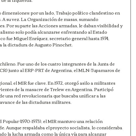
dimensiones: por un lado, Trabajo político clandestino en 
es. A su vez. La Organización de masas, sumando 
s. Por su parte las Acciones armadas, le daban visibilidad y 
ialismo solo podía alcanzarse enfrentando al Estado 
o fue Miguel Enríquez, secretario general hasta 1974, 
 la dictadura de Augusto Pinochet.
chileno. Fue uno de los cuatro integrantes de la Junta de 
CR) junto al ERP-PRT de Argentina, el MLN-Tupamaros de 
nal, el MIR fue clave. En 1972, otorgó asilo a militantes 
vientes de la masacre de Trelew en Argentina. Participó 
e una red revolucionaria que buscaba unificar a las 
 avance de las dictaduras militares.
 Popular (1970-1973), el MIR mantuvo una relación 
e. Aunque respaldaba el proyecto socialista, lo consideraba 
ndo la lucha armada como la única vía para alcanzar 