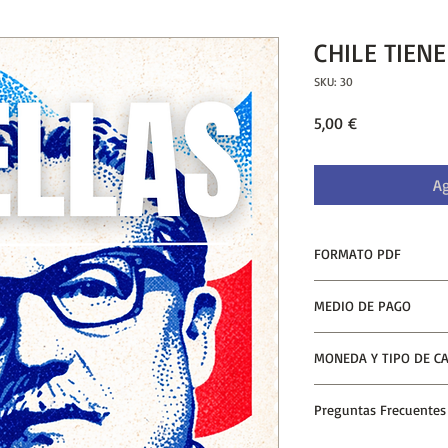
CHILE TIEN
SKU: 30
Precio
5,00 €
Ag
FORMATO PDF
Una vez realizado el p
MEDIO DE PAGO
forma inmediata y au
Tarjetas de Crédito/D
MONEDA Y TIPO DE C
La moneda fijada es 
Preguntas Frecuentes
de cambio.
• ¿Por qué los precio