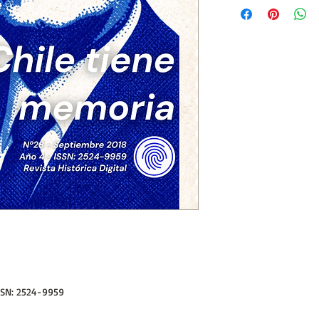
Si se encuentra en ot
La moneda de referen
al Euro, podrá realiza
facilita mucho las tra
tomará la cotización d
¡Huellas de la Historia
cierre en caso de ser c
curiosos de todo el m
• ¿Puedo pagar en pe
Cada país fija los im
Con cualquier tarjeta
de la legislación local.
nuestros productos y 
oficial automáticament
(crédito).
• ¿Puedo pagar con 
¡Claro! Eligiendo la 
en contacto para envi
plazo de 24hs estarás
digitales
en tu casilla 
SSN: 2524-9959