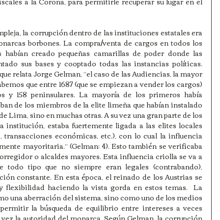
iscales a la Corona, para permitirle recuperar su lugar en el 
leja, la corrupción dentro de las instituciones estatales era 
onarcas borbones. La compra/venta de cargos en todos los 
vos habían creado pequeñas camarillas de poder donde las 
ntado sus bases y cooptado todas las instancias políticas. 
 relata Jorge Gelman, “el caso de las Audiencias, la mayor 
abemos que entre 1687 (que se empiezan a vender los cargos) 
os y 158 peninsulares. La mayoría de los primeros había 
an de los miembros de la elite limeña que habían instalado 
de Lima, sino en muchas otras. A su vez una gran parte de los 
 institución, estaba fuertemente ligada a las elites locales 
transacciones económicas, etc.), con lo cual la influencia 
mente mayoritaria.” (Gelman: 4). Esto también se verificaba 
rregidor o alcaldes mayores. Esta influencia criolla se va a 
e todo tipo que no siempre eran legales (contrabando), 
ón constante. En esta época, el reinado de los Austrias se 
y flexibilidad haciendo la vista gorda en estos temas.  La 
mo una aberración del sistema, sino como uno de los medios 
permitir la búsqueda de equilibrio entre intereses a veces 
u vez la autoridad del monarca. Según Gelman, la corrupción 