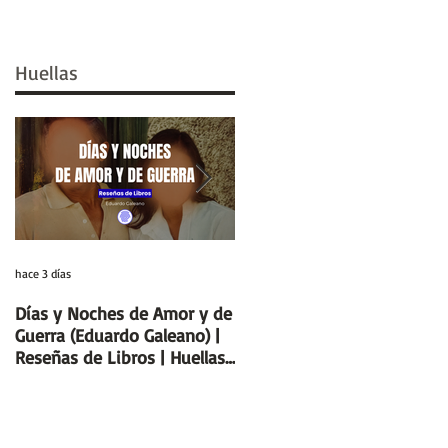
Huellas
hace 3 días
29 jul
Días y Noches de Amor y de
Entre el cálamo y el papiro:
Guerra (Eduardo Galeano) |
el ideal de escriba egipcio |
Reseñas de Libros | Huellas
Columnas de Egipto |
de la Historia
Huellas de la Historia