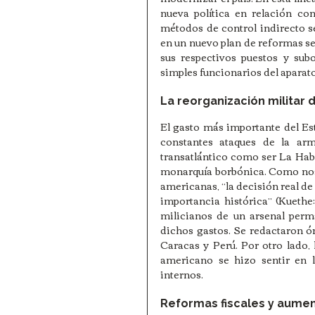
nueva política en relación con 
métodos de control indirecto se 
en un nuevo plan de reformas se 
sus respectivos puestos y subo
simples funcionarios del aparato 
La reorganización militar 
El gasto más importante del Es
constantes ataques de la arm
transatlántico como ser La Hab
monarquía borbónica. Como nos 
americanas, “la decisión real d
importancia histórica” (Kuethe:
milicianos de un arsenal perm
dichos gastos. Se redactaron ór
Caracas y Perú. Por otro lado, l
americano se hizo sentir en l
internos. 
Reformas fiscales y aume