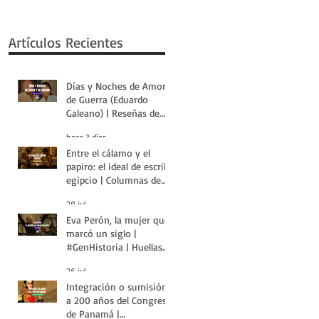
Artículos Recientes
Días y Noches de Amor y
de Guerra (Eduardo
Galeano) | Reseñas de
Libros | Huellas de la
hace 3 días
Historia
Entre el cálamo y el
papiro: el ideal de escriba
egipcio | Columnas de
Egipto | Huellas de la
29 jul
Historia
Eva Perón, la mujer que
marcó un siglo |
#GenHistoria | Huellas
de la Historia
26 jul
Integración o sumisión:
a 200 años del Congreso
de Panamá |