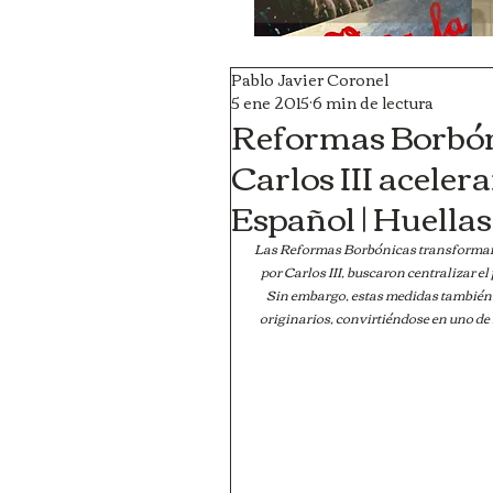
Pablo Javier Coronel
5 ene 2015
6 min de lectura
Reformas Borbón
Carlos III acelera
Español | Huellas
Las Reformas Borbónicas transformaro
por Carlos III, buscaron centralizar el
Sin embargo, estas medidas también p
originarios, convirtiéndose en uno de 