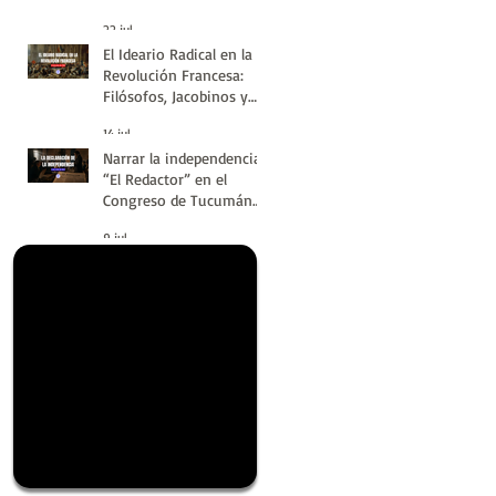
#LatinoaméricaSinVuelt
22 jul
as | Huellas de la
El Ideario Radical en la
Historia
Revolución Francesa:
Filósofos, Jacobinos y
Terror | Huellas de la
14 jul
Historia
Narrar la independencia:
“El Redactor” en el
Congreso de Tucumán
del 9 de Julio de 1816 |
9 jul
Huellas de la Historia