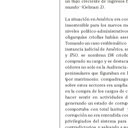
un flujo creciente de ingresos f
mundo” (Gelman: 2). 
La situación en América era comp
insostenible para los nuevos m
niveles político-administrati
oligarquías criollas habían ase
Tomando un caso emblemático que
instancia judicial de América, s
y 1750, se nombran 138 crioll
comprado su cargo y se destacab
oidores no solo en la Audiencia 
peninsulares que figuraban en la
(por matrimonio, compadrazgo, 
sobre estos sectores era amplia
en la compra de los cargos de co
hacer sentir en actividades d
generando un estado de corrupci
comportaba con total laxitud  
corrupción no era entendida co
privilegiados del sistema para 
contradictorios, y salvando a s