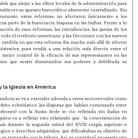
había que alejar a las elites locales de la administración para 
tablecer un aparato burocrático altamente centralizado. Sin 
monte, estas reformas, no afectaron únicamente a los 
ena parte de la burocracia hispana en las Indias. Frente a lo 
ción de esas reformas, las intendencias, las quejas de los 
odo el territorio americano, y las fricciones con los nuevos 
 medida en que esta reforma iba mucho más allá de afectar 
strativa, pues tendía a una relación más directa entre el 
 mejor control de la eficacia de sus representantes en las 
nos que sentir disminuidos sus poderes y debilitada su 
 la Iglesia en América
izadora se va a extender además a otros sectores tales como 
 ámbito eclesiástico, las disputas que habían comenzado entre 
orbones) con la Santa Sede se vio reflejada sin dudas en 
ien va a reflejar esto relatando que, “la concentración de 
uía durante la segunda mitad del XVIII exigía suprimir o 
gios o derechos adquiridos, que dificultaban su objetivo de 
 se tropezaba con la Iglesia. Así, se consideró necesaria una 