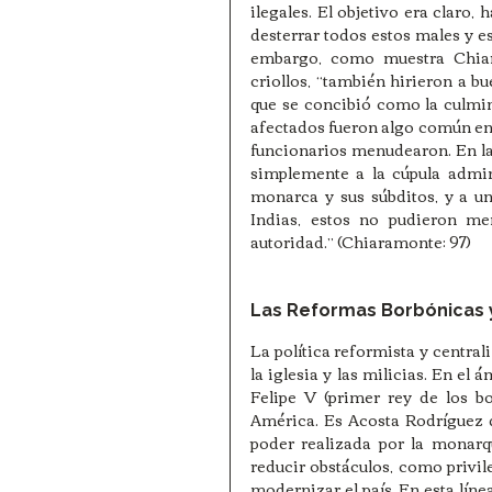
ilegales. El objetivo era claro, 
desterrar todos estos males y es
embargo, como muestra Chiara
criollos, “también hirieron a bu
que se concibió como la culmina
afectados fueron algo común en t
funcionarios menudearon. En la
simplemente a la cúpula admini
monarca y sus súbditos, y a un
Indias, estos no pudieron me
autoridad.” (Chiaramonte: 97) 
Las Reformas Borbónicas y
La política reformista y central
la iglesia y las milicias. En el
Felipe V (primer rey de los b
América. Es Acosta Rodríguez qu
poder realizada por la monarq
reducir obstáculos, como privile
modernizar el país. En esta línea