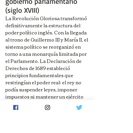
gobierno parlamentario 
(siglo XVIII)
La Revolución Gloriosa transformó 
definitivamente la estructura del 
poder político inglés. Con la llegada 
al trono de Guillermo III y María II, el 
sistema político se reorganizó en 
torno a una monarquía limitada por 
el Parlamento. La Declaración de 
Derechos de 1689 estableció 
principios fundamentales que 
restringían el poder real: el rey no 
podía suspender leyes, imponer 
impuestos ni mantener un ejército 
permanente sin la aprobación 
parlamentaria. Este nuevo 
equilibrio institucional generó una 
mayor estabilidad política, algo 
poco común en la Europa de la 