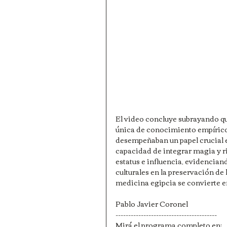
El video concluye subrayando que
única de conocimiento empírico 
desempeñaban un papel crucial en
capacidad de integrar magia y ri
estatus e influencia, evidencian
culturales en la preservación de l
medicina egipcia se convierte en
Pablo Javier Coronel
----------------------------------------
Mirá el programa completo en: