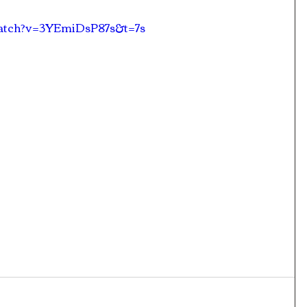
watch?v=3YEmiDsP87s&t=7s