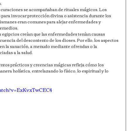
.
 curaciones se acompañaban de rituales mágicos. Los 
para invocar protección divina o asistencia durante los 
lismanes eran comunes para alejar enfermedades y 
 remedios.
 egipcios creían que las enfermedades tenían causas 
uencia del descontento de los dioses. Por ello, los aspectos 
 en la sanación, a menudo mediante ofrendas o la 
iadas a la salud.
tos prácticos y creencias mágicas refleja cómo los 
era holística, entrelazando lo físico, lo espiritual y lo 
/watch?v=ExKvxTwCEC4