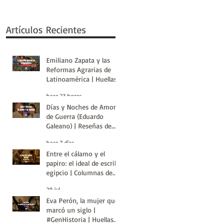
Artículos Recientes
Emiliano Zapata y las
Reformas Agrarias de
Latinoamérica | Huellas
de la Historia
hace 23 horas
Días y Noches de Amor y
de Guerra (Eduardo
Galeano) | Reseñas de
Libros | Huellas de la
hace 7 días
Historia
Entre el cálamo y el
papiro: el ideal de escriba
egipcio | Columnas de
Egipto | Huellas de la
29 jul
Historia
Eva Perón, la mujer que
marcó un siglo |
#GenHistoria | Huellas