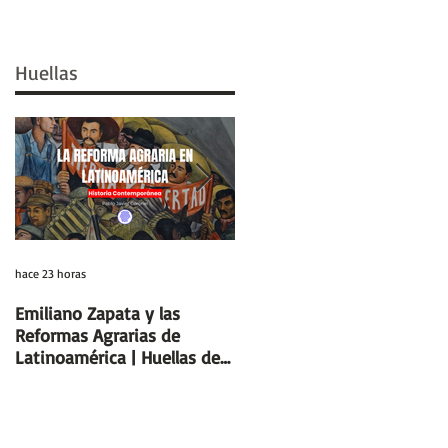
Huellas
hace 23 horas
hace 7 días
Emiliano Zapata y las
Días y Noches de Amor y d
Reformas Agrarias de
Guerra (Eduardo Galeano) |
Latinoamérica | Huellas de
Reseñas de Libros | Huellas
la Historia
de la Historia