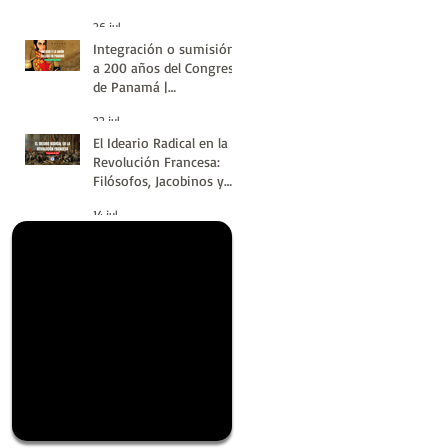
de la Historia
26 jul
Integración o sumisión:
a 200 años del Congreso
de Panamá |
#LatinoaméricaSinVuelt
22 jul
as | Huellas de la
El Ideario Radical en la
Historia
Revolución Francesa:
Filósofos, Jacobinos y
Terror | Huellas de la
14 jul
Historia