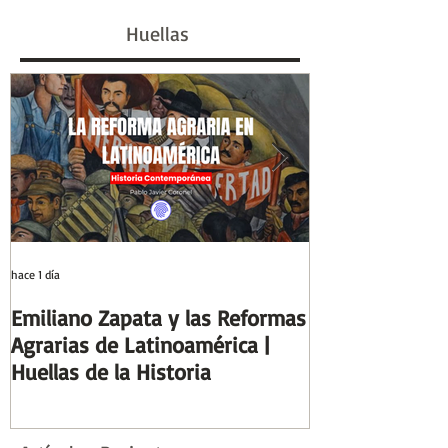
Galeano) | Reseñas de
escriba egipcio 
Huellas
Libros | Huellas de la
Columnas de Eg
Historia
Huellas de la H
hace 1 día
2 ago
Emiliano Zapata y las Reformas
Días y Noches
Agrarias de Latinoamérica |
Guerra (Eduard
Huellas de la Historia
Reseñas de Lib
la Historia