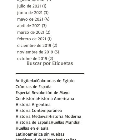
octubre de 2021
(1)
1 entrada
agosto de 2021
(1)
1 entrada
julio de 2021
(1)
1 entrada
junio de 2021
(3)
3 entradas
mayo de 2021
(4)
4 entradas
abril de 2021
(3)
3 entradas
marzo de 2021
(2)
2 entradas
febrero de 2021
(1)
1 entrada
diciembre de 2019
(2)
2 entradas
noviembre de 2019
(5)
5 entradas
octubre de 2019
(2)
2 entradas
Buscar por Etiquetas
Antigüedad
Columnas de Egipto
Crónicas de España
Especial Revolución de Mayo
GenHistoria
Historia Americana
Historia Argentina
Historia Contemporánea
Historia Medieval
Historia Moderna
Historia de España
Huellas Mundial