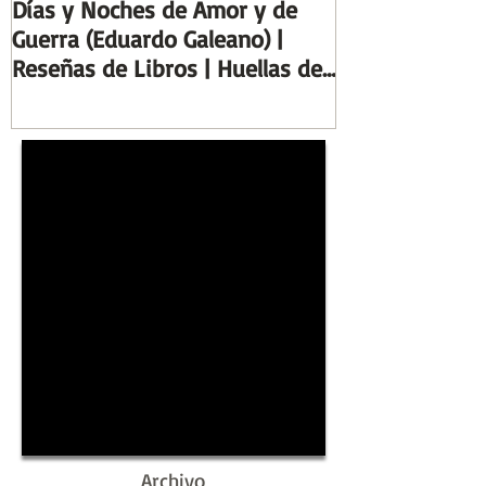
hace 4 días
29 jul
Días y Noches de Amor y de
Entre el cálamo
Guerra (Eduardo Galeano) |
ideal de escrib
Reseñas de Libros | Huellas de
Columnas de Eg
la Historia
de la Historia