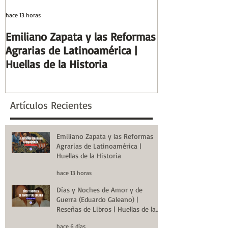
hace 13 horas
hace 6 días
Emiliano Zapata y las Reformas
Días y Noches
Agrarias de Latinoamérica |
Guerra (Eduard
Huellas de la Historia
Reseñas de Lib
la Historia
Artículos Recientes
Emiliano Zapata y las Reformas
Agrarias de Latinoamérica |
Huellas de la Historia
hace 13 horas
Días y Noches de Amor y de
Guerra (Eduardo Galeano) |
Reseñas de Libros | Huellas de la
Historia
hace 6 días