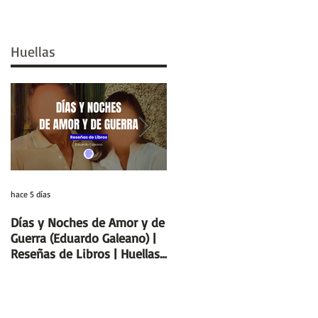
Huellas
hace 5 días
29 jul
Días y Noches de Amor y de
Entre el cálamo y el papiro:
Guerra (Eduardo Galeano) |
el ideal de escriba egipcio |
Reseñas de Libros | Huellas
Columnas de Egipto |
de la Historia
Huellas de la Historia