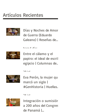
Artículos Recientes
Días y Noches de Amor y
de Guerra (Eduardo
Galeano) | Reseñas de
Libros | Huellas de la
hace 5 días
Historia
Entre el cálamo y el
papiro: el ideal de escriba
egipcio | Columnas de
Egipto | Huellas de la
29 jul
Historia
Eva Perón, la mujer que
marcó un siglo |
#GenHistoria | Huellas
de la Historia
26 jul
Integración o sumisión:
a 200 años del Congreso
de Panamá |