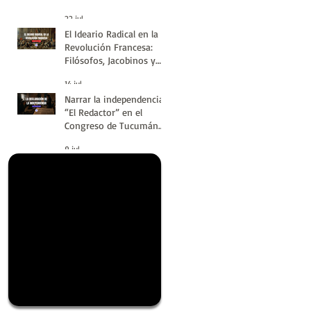
#LatinoaméricaSinVuelt
22 jul
as | Huellas de la
El Ideario Radical en la
Historia
Revolución Francesa:
Filósofos, Jacobinos y
Terror | Huellas de la
14 jul
Historia
Narrar la independencia:
“El Redactor” en el
Congreso de Tucumán
del 9 de Julio de 1816 |
9 jul
Huellas de la Historia