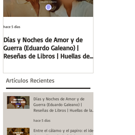
hace 5 días
29 jul
Días y Noches de Amor y de
Entre el cálamo
Guerra (Eduardo Galeano) |
ideal de escrib
Reseñas de Libros | Huellas de
Columnas de Eg
la Historia
de la Historia
Artículos Recientes
Días y Noches de Amor y de
Guerra (Eduardo Galeano) |
Reseñas de Libros | Huellas de la
Historia
hace 5 días
Entre el cálamo y el papiro: el ideal