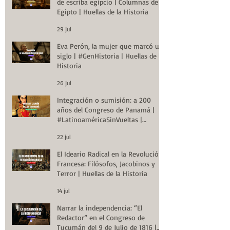
de escriba egipcio | Columnas de
Egipto | Huellas de la Historia
29 jul
Eva Perón, la mujer que marcó un
siglo | #GenHistoria | Huellas de la
Historia
26 jul
Integración o sumisión: a 200
años del Congreso de Panamá |
#LatinoaméricaSinVueltas |
Huellas de la Historia
22 jul
El Ideario Radical en la Revolución
Francesa: Filósofos, Jacobinos y
Terror | Huellas de la Historia
14 jul
Narrar la independencia: “El
Redactor” en el Congreso de
Tucumán del 9 de Julio de 1816 |