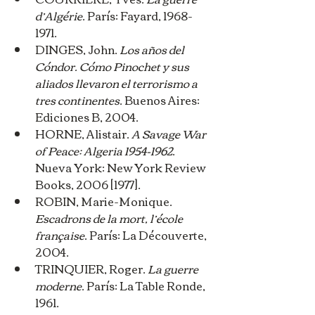
d’Algérie
. París: Fayard, 1968-
1971.
DINGES, John. 
Los años del 
Cóndor. Cómo Pinochet y sus 
aliados llevaron el terrorismo a 
tres continentes
. Buenos Aires: 
Ediciones B, 2004.
HORNE, Alistair. 
A Savage War 
of Peace: Algeria 1954-1962
. 
Nueva York: New York Review 
Books, 2006 [1977].
ROBIN, Marie-Monique. 
Escadrons de la mort, l’école 
française
. París: La Découverte, 
2004.
TRINQUIER, Roger. 
La guerre 
moderne
. París: La Table Ronde, 
1961.