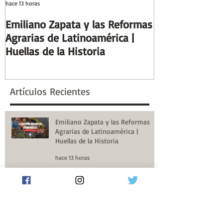
hace 13 horas
hace 7 días
Emiliano Zapata y las Reformas
Días y Noches
Agrarias de Latinoamérica |
Guerra (Eduard
Huellas de la Historia
Reseñas de Lib
la Historia
Artículos Recientes
Emiliano Zapata y las Reformas
Agrarias de Latinoamérica |
Huellas de la Historia
hace 13 horas
Días y Noches de Amor y de
Guerra (Eduardo Galeano) |
Reseñas de Libros | Huellas de la
Historia
hace 7 días