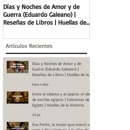
Días y Noches de Amor y de
Entre el cálamo
Guerra (Eduardo Galeano) |
ideal de escrib
Reseñas de Libros | Huellas de
Columnas de Eg
la Historia
de la Historia
Artículos Recientes
Días y Noches de Amor y de
Guerra (Eduardo Galeano) |
Reseñas de Libros | Huellas de la
Historia
hace 4 días
Entre el cálamo y el papiro: el ideal
de escriba egipcio | Columnas de
Egipto | Huellas de la Historia
29 jul
Eva Perón, la mujer que marcó un
siglo | #GenHistoria | Huellas de la