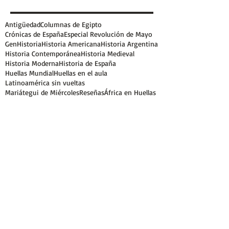
Antigüedad
Columnas de Egipto
Crónicas de España
Especial Revolución de Mayo
GenHistoria
Historia Americana
Historia Argentina
Historia Contemporánea
Historia Medieval
Historia Moderna
Historia de España
Huellas Mundial
Huellas en el aula
Latinoamérica sin vueltas
Mariátegui de Miércoles
Reseñas
África en Huellas