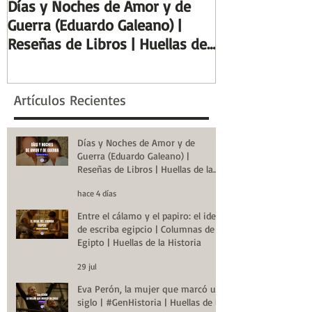
Días y Noches de Amor y de
Entre el cálamo
Guerra (Eduardo Galeano) |
ideal de escrib
Reseñas de Libros | Huellas de
Columnas de Eg
la Historia
de la Historia
Artículos Recientes
Días y Noches de Amor y de
Guerra (Eduardo Galeano) |
Reseñas de Libros | Huellas de la
Historia
hace 4 días
Entre el cálamo y el papiro: el ideal
de escriba egipcio | Columnas de
Egipto | Huellas de la Historia
29 jul
Eva Perón, la mujer que marcó un
siglo | #GenHistoria | Huellas de la