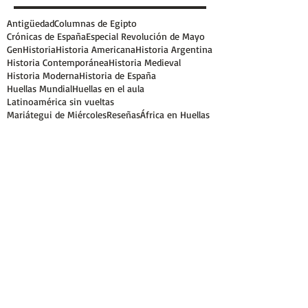
Antigüedad
Columnas de Egipto
Crónicas de España
Especial Revolución de Mayo
GenHistoria
Historia Americana
Historia Argentina
Historia Contemporánea
Historia Medieval
Historia Moderna
Historia de España
Huellas Mundial
Huellas en el aula
Latinoamérica sin vueltas
Mariátegui de Miércoles
Reseñas
África en Huellas