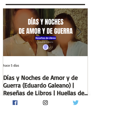
Columnas de Egipto |
de la Historia
Huellas de la Historia
hace 5 días
29 jul
Días y Noches de Amor y de
Entre el cálamo
Guerra (Eduardo Galeano) |
ideal de escrib
Reseñas de Libros | Huellas de
Columnas de Eg
la Historia
de la Historia
Artículos Recientes