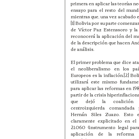
primera en aplicar las teorías n
ensayo para el resto del mundo
mientras que, una vez acabado 
[1] Bolivia por su parte comenzar
de Víctor Paz Estenssoro y la
reconocerá la aplicación del mo
de la descripción que hacen And
de análisis.
El primer problema que dice ata
el neoliberalismo en los país
Europeos es la inflación.[2] Boli
utilizará este mismo fundamen
para aplicar las reformas en 198
partir de la crisis hiperinflaciona
que dejó la coalición 
centroizquierda comandada p
Hernán Siles Zuazo. Esto es
claramente explicitado en el 
21.060 (instrumento legal para
aplicación de la reforma d