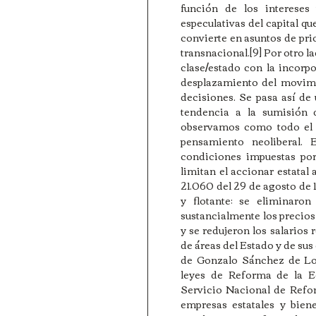
función de los intereses 
especulativas del capital q
convierte en asuntos de prio
transnacional.[9] Por otro l
clase/estado con la incorp
desplazamiento del movimi
decisiones. Se pasa así de 
tendencia a la sumisión d
observamos como todo el a
pensamiento neoliberal. 
condiciones impuestas por 
limitan el accionar estatal
21.060 del 29 de agosto de 
y flotante; se eliminaron
sustancialmente los precios 
y se redujeron los salarios 
de áreas del Estado y de sus
de Gonzalo Sánchez de Loza
leyes de Reforma de la Ed
Servicio Nacional de Refor
empresas estatales y biene