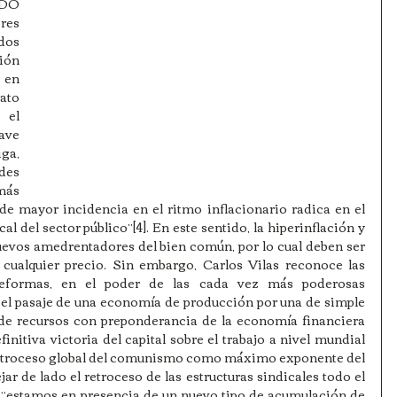
DO 
s 
os 
ón 
en 
to 
el 
ve 
a, 
es 
ás 
 de mayor incidencia en el ritmo inflacionario radica en el 
al del sector público”[4]. En este sentido, la hiperinflación y 
uevos amedrentadores del bien común, por lo cual deben ser 
 cualquier precio. Sin embargo, Carlos Vilas reconoce las 
reformas, en el poder de las cada vez más poderosas 
 el pasaje de una economía de producción por una de simple 
 de recursos con preponderancia de la economía financiera 
efinitiva victoria del capital sobre el trabajo a nivel mundial 
 retroceso global del comunismo como máximo exponente del 
ar de lado el retroceso de las estructuras sindicales todo el 
 “estamos en presencia de un nuevo tipo de acumulación de 