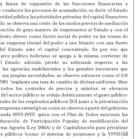
y líneas de expansión de las fracciones financieras y 
ue conducen los procesos de acumulación, es decir, el Estado 
ridad pública las prioridades privadas del capital financiero 
ado, se observa una crisis  de los modos previos de mediación 
oración de gran numero de empresarios al Estado y con el 
ento obrero como factor social de poder en las tomas de 
un esquema trienal del poder a uno binario con una fuerte 
el Estado ante el capital concentrado. Es por eso que 
rco político boliviano se apega a la misma corriente de 
El Estado, además, pierde su soberanía respecto a las 
las agencias multilaterales y los grandes inversores que 
 a sus propias necesidades, se observa entonces como el DS 
1985 “implanta una tasa de cambio de divisas uniforme, libre 
 todos los controles de precios y salarios; se elevaron 
del sector público; se redujo drásticamente el gasto público; 
reales de los empleados públicos”[10] junto a la privatización 
 empresas estratégicas como se observa a partir del gobierno 
da (1993-1997), quien con el Plan de Todos sanciono las 
ucación, de Participación Popular, de modificación del 
ma Agraria (Ley INRA) y de Capitalización para privatizar 
s públicos (como el sistema de pensiones y la YPFB).[11] 