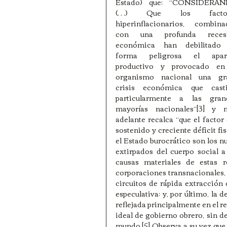
Estado) que: “CONSIDERAN
(…) Que los factore
hiperinflacionarios, combinad
con una profunda recesi
económica han debilitado 
forma peligrosa el apara
productivo y provocado en 
organismo nacional una gra
crisis económica que castig
particularmente a las grand
mayorías nacionales”[3] y m
adelante recalca “que el factor
sostenido y creciente déficit fisc
el Estado burocrático son los n
extirpados del cuerpo social a
causas materiales de estas 
corporaciones transnacionales,
circuitos de rápida extracción
especulativa; y, por último, la d
reflejada principalmente en el
ideal de gobierno obrero, sin dej
mundo.[5] Observa a su vez que