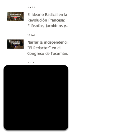
#LatinoaméricaSinVuelt
22 jul
as | Huellas de la
El Ideario Radical en la
Historia
Revolución Francesa:
Filósofos, Jacobinos y
Terror | Huellas de la
14 jul
Historia
Narrar la independencia:
“El Redactor” en el
Congreso de Tucumán
del 9 de Julio de 1816 |
9 jul
Huellas de la Historia