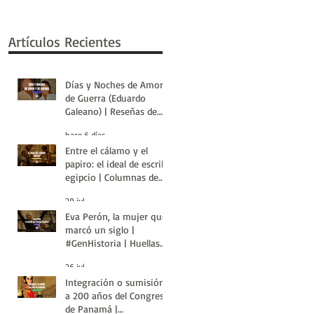
Artículos Recientes
Días y Noches de Amor y
de Guerra (Eduardo
Galeano) | Reseñas de
Libros | Huellas de la
hace 6 días
Historia
Entre el cálamo y el
papiro: el ideal de escriba
egipcio | Columnas de
Egipto | Huellas de la
29 jul
Historia
Eva Perón, la mujer que
marcó un siglo |
#GenHistoria | Huellas
de la Historia
26 jul
Integración o sumisión:
a 200 años del Congreso
de Panamá |