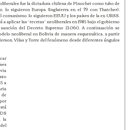
eoliberales fue la dictadura chilena de Pinochet como tubo de 
, lo siguieron Europa (Inglaterra en el ’79 con Thatcher), 
el comunismo, lo siguieron EEUU y los países de la ex-URSS.
á a aplicar las “recetas” neoliberales en 1985 bajo el gobierno 
 sanción del Decreto Supremo 21.060. A continuación se 
delo neoliberal en Bolivia de manera esquemática, a partir 
erson, Vilas y Torre del fenómeno desde diferentes ángulos 
car 
es 
via 
to 
5 a 
ria 
de 
or 
tá 
DS 
 la 
el 