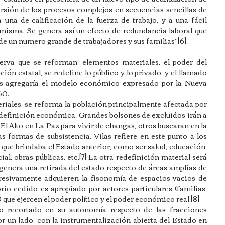
ersión de los procesos complejos en secuencias sencillas de 
una de-calificación de la fuerza de trabajo, y a una fácil 
a misma. Se genera así un efecto de redundancia laboral que 
 de un numero grande de trabajadores y sus familias”[6].
erva que se reforman: elementos materiales, el poder del 
ción estatal, se redefine lo público y lo privado, y el llamado 
mas agregaría el modelo económico expresado por la Nueva 
0. 
iales, se reforma la población principalmente afectada por 
redefinición económica. Grandes bolsones de excluidos irán a 
 El Alto en La Paz para vivir de changas, otros buscaran en la 
s formas de subsistencia. Vilas refiere en este punto a los 
 que brindaba el Estado anterior, como ser salud, educación, 
ial, obras públicas, etc.[7] La otra redefinición material será 
 genera una retirada del estado respecto de áreas amplias de 
gresivamente adquieren la fisonomía de espacios vacios de 
orio cedido es apropiado por actores particulares (familias, 
que ejercen el poder político y el poder económico real.[8]   
o recortado en su autonomía respecto de las fracciones 
r un lado, con la instrumentalización abierta del Estado en 