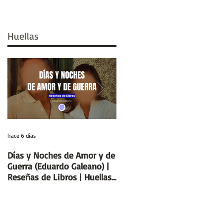
Huellas
hace 6 días
29 jul
Días y Noches de Amor y de
Entre el cálamo y el papiro:
Guerra (Eduardo Galeano) |
el ideal de escriba egipcio |
Reseñas de Libros | Huellas
Columnas de Egipto |
de la Historia
Huellas de la Historia