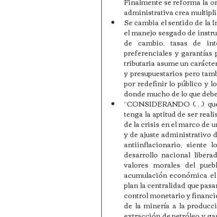
Finalmente se reforma la or
administrativa crea multipl
Se cambia el sentido de la I
el manejo sesgado de instru
de cambio, tasas de inter
preferenciales y garantías p
tributaria asume un carácte
y presupuestarios pero tamb
por redefinir lo público y 
donde mucho de lo que debe s
“CONSIDERANDO (…) que es
tenga la aptitud de ser reali
de la crisis en el marco de 
y de ajuste administrativo 
antiinflacionario, siente 
desarrollo nacional libera
valores morales del puebl
acumulación económica el D
plan la centralidad que pas
control monetario y financie
de la minería a la producci
extracción de petróleo y ga