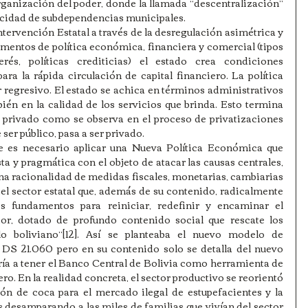
ganización del poder, donde la llamada “descentralización” 
icidad de subdependencias municipales.   
ntervención Estatal a través de la desregulación asimétrica y 
mentos de política económica, financiera y comercial (tipos 
és, políticas crediticias) el estado crea condiciones 
ara la rápida circulación de capital financiero. La política 
r regresivo. El estado se achica en términos administrativos 
ién en la calidad de los servicios que brinda. Esto termina 
lo privado como se observa en el proceso de privatizaciones 
er público, pasa a ser privado.  
 necesario aplicar una Nueva Política Económica que 
sta y pragmática con el objeto de atacar las causas centrales, 
una racionalidad de medidas fiscales, monetarias, cambiarias 
del sector estatal que, además de su contenido, radicalmente 
los fundamentos para reiniciar, redefinir y encaminar el 
dor, dotado de profundo contenido social que rescate los 
o boliviano”[12]. Así se planteaba el nuevo modelo de 
S 21.060 pero en su contenido solo se detalla del nuevo 
aría a tener el Banco Central de Bolivia como herramienta de 
ro. En la realidad concreta, el sector productivo se reorientó 
ón de coca para el mercado ilegal de estupefacientes y la 
s desamparando a las miles de familias que vivían del sector 