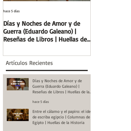
hace 5 días
29 jul
Días y Noches de Amor y de
Entre el cálamo
Guerra (Eduardo Galeano) |
ideal de escrib
Reseñas de Libros | Huellas de
Columnas de Eg
la Historia
de la Historia
Artículos Recientes
Días y Noches de Amor y de
Guerra (Eduardo Galeano) |
Reseñas de Libros | Huellas de la
Historia
hace 5 días
Entre el cálamo y el papiro: el ideal
de escriba egipcio | Columnas de
Egipto | Huellas de la Historia