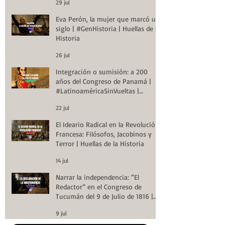
29 jul
Eva Perón, la mujer que marcó un
siglo | #GenHistoria | Huellas de la
Historia
26 jul
Integración o sumisión: a 200
años del Congreso de Panamá |
#LatinoaméricaSinVueltas |
Huellas de la Historia
22 jul
El Ideario Radical en la Revolución
Francesa: Filósofos, Jacobinos y
Terror | Huellas de la Historia
14 jul
Narrar la independencia: “El
Redactor” en el Congreso de
Tucumán del 9 de Julio de 1816 |
Huellas de la Historia
9 jul