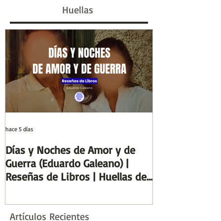
escriba egipcio |
#GenHistoria |
Huellas
Columnas de Egipto |
de la Historia
Huellas de la Historia
hace 5 días
29 jul
Días y Noches de Amor y de
Entre el cálamo
Guerra (Eduardo Galeano) |
ideal de escrib
Reseñas de Libros | Huellas de
Columnas de Eg
la Historia
de la Historia
Artículos Recientes