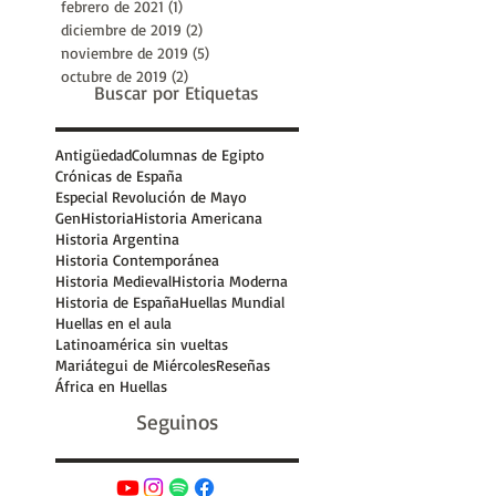
abril de 2021
(3)
3 entradas
marzo de 2021
(2)
2 entradas
febrero de 2021
(1)
1 entrada
diciembre de 2019
(2)
2 entradas
noviembre de 2019
(5)
5 entradas
octubre de 2019
(2)
2 entradas
Buscar por Etiquetas
Antigüedad
Columnas de Egipto
Crónicas de España
Especial Revolución de Mayo
GenHistoria
Historia Americana
Historia Argentina
Historia Contemporánea
Historia Medieval
Historia Moderna
Historia de España
Huellas Mundial
Huellas en el aula
Latinoamérica sin vueltas
Mariátegui de Miércoles
Reseñas
África en Huellas
Seguinos