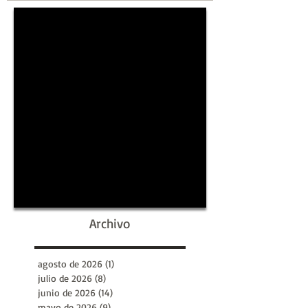
la Historia
de la Historia
Archivo
agosto de 2026
(1)
1 entrada
julio de 2026
(8)
8 entradas