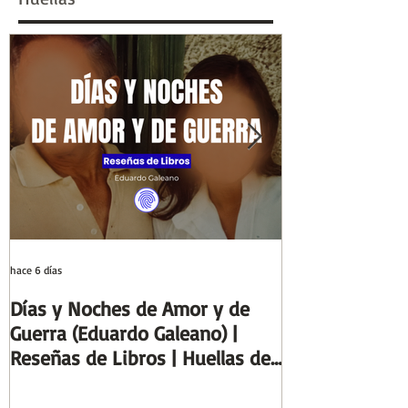
Huellas
hace 6 días
29 jul
Días y Noches de Amor y de
Entre el cálamo
Guerra (Eduardo Galeano) |
ideal de escrib
Reseñas de Libros | Huellas de
Columnas de Eg