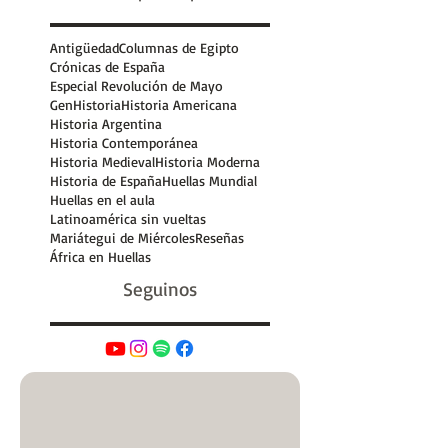
octubre de 2019
(2)
2 entradas
Buscar por Etiquetas
Antigüedad
Columnas de Egipto
Crónicas de España
Especial Revolución de Mayo
GenHistoria
Historia Americana
Historia Argentina
Historia Contemporánea
Historia Medieval
Historia Moderna
Historia de España
Huellas Mundial
Huellas en el aula
Latinoamérica sin vueltas
Mariátegui de Miércoles
Reseñas
África en Huellas
Seguinos