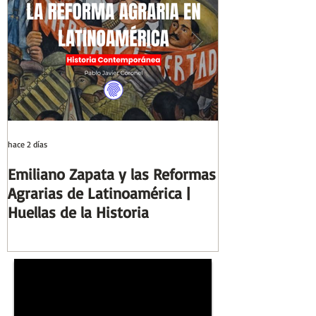
hace 2 días
2 ago
Emiliano Zapata y las Reformas
Días y Noches
Agrarias de Latinoamérica |
Guerra (Eduard
Huellas de la Historia
Reseñas de Lib
la Historia