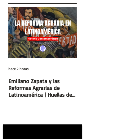
hace 2 horas
hace 6 días
Emiliano Zapata y las
Días y Noches de Amor y 
Reformas Agrarias de
Guerra (Eduardo Galeano) 
Latinoamérica | Huellas de
Reseñas de Libros | Huell
la Historia
de la Historia