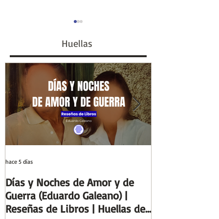
Huellas
La unificación Italiana y
Mussolini y un 
Alemana
de la Italia fasc
hace 5 días
29 jul
Días y Noches de Amor y de
Entre el cálamo
Guerra (Eduardo Galeano) |
ideal de escrib
Reseñas de Libros | Huellas de
Columnas de Eg