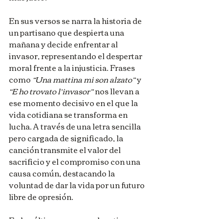
En sus versos se narra la historia de 
un partisano que despierta una 
mañana y decide enfrentar al 
invasor, representando el despertar 
moral frente a la injusticia. Frases 
como 
“Una mattina mi son alzato”
 y 
“E ho trovato l’invasor”
 nos llevan a 
ese momento decisivo en el que la 
vida cotidiana se transforma en 
lucha. A través de una letra sencilla 
pero cargada de significado, la 
canción transmite el valor del 
sacrificio y el compromiso con una 
causa común, destacando la 
voluntad de dar la vida por un futuro 
libre de opresión.