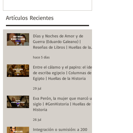
la Historia
de la Historia
Artículos Recientes
Días y Noches de Amor y de
Guerra (Eduardo Galeano) |
Reseñas de Libros | Huellas de la
Historia
hace 5 días
Entre el cálamo y el papiro: el ideal
de escriba egipcio | Columnas de
Egipto | Huellas de la Historia
29 jul
Eva Perón, la mujer que marcó un
siglo | #GenHistoria | Huellas de la
Historia
26 jul
Integración o sumisión: a 200