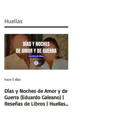
Huellas
hace 5 días
29 jul
Días y Noches de Amor y de
Entre el cálamo y el papiro:
Guerra (Eduardo Galeano) |
el ideal de escriba egipcio |
Reseñas de Libros | Huellas
Columnas de Egipto |
de la Historia
Huellas de la Historia