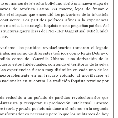
no en manos del ejercito boliviano abrió una nueva etapa de 
onarios de América Latina. Su muerte, lejos de frenar o 
ue el chispazo que encendió los polvorines de la injusticia 
continente. Los partidos políticos afines a la experiencia 
en marcha la estrategia foquista en sus pequeñas patrias. Así 
estructuras guerrilleras del PRT-ERP (Argentina), MIR (Chile), 
 etc.
varismo, los partidos revolucionarios tomaron el legado 
spiraba, así como de diferentes teóricos como Regis Debray o 
dida como de “Guerrilla Urbana”, una derivación de la 
uesto estos intelectuales, corriendo el territorio de la selva 
 Las experiencias fueron muy disimiles en cada uno de los 
inexorablemente en un fracaso rotundo al movilizarse el 
s nacionales en su contra. La tradición foquista termino por 
da reducido a un puñado de partidos revolucionarios que 
untarista y recuperar su producción intelectual. Ernesto 
e teoría y praxis, posicionándose a si mismo en la segunda 
ransformador es necesario pero lo que los militantes de hoy 