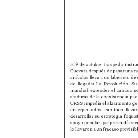
El 9 de octubre, tras pedir instr
Guevara después de pasar una no
artículos lleva a un laberinto d
de llegada: La Revolución. Su
mundial, extender el cambio so
ataduras de la coexistencia pací
URSS impedía el alzamiento gen
enserpentados caminos lleva
desarrollar su estrategia foquis
apoyo popular que pretendía susc
lo llevaron a un fracaso previsibl