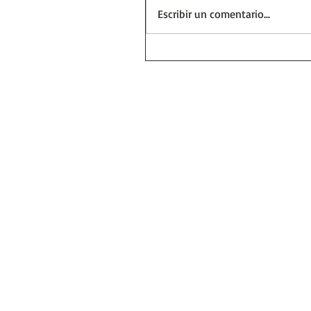
Escribir un comentario...
Días y Noches de Amor y
Guerra (Eduardo Galeano
Reseñas de Libros | Huel
la Historia