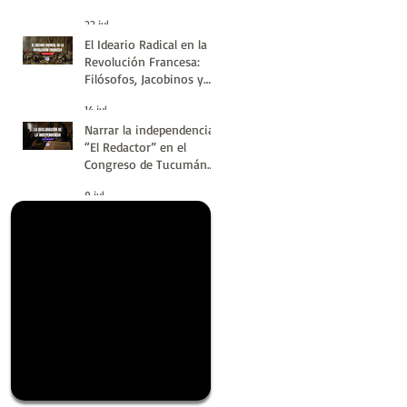
#LatinoaméricaSinVuelt
22 jul
as | Huellas de la
El Ideario Radical en la
Historia
Revolución Francesa:
Filósofos, Jacobinos y
Terror | Huellas de la
14 jul
Historia
Narrar la independencia:
“El Redactor” en el
Congreso de Tucumán
del 9 de Julio de 1816 |
9 jul
Huellas de la Historia