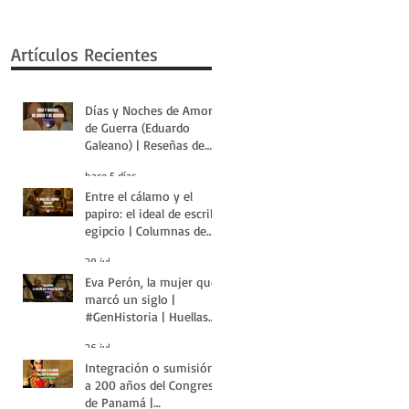
Artículos Recientes
Días y Noches de Amor y
de Guerra (Eduardo
Galeano) | Reseñas de
Libros | Huellas de la
hace 5 días
Historia
Entre el cálamo y el
papiro: el ideal de escriba
egipcio | Columnas de
Egipto | Huellas de la
29 jul
Historia
Eva Perón, la mujer que
marcó un siglo |
#GenHistoria | Huellas
de la Historia
26 jul
Integración o sumisión:
a 200 años del Congreso
de Panamá |