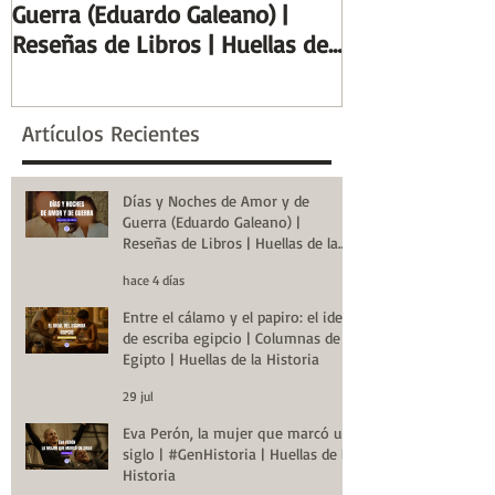
Guerra (Eduardo Galeano) |
ideal de escrib
Reseñas de Libros | Huellas de
Columnas de Eg
la Historia
de la Historia
Artículos Recientes
Días y Noches de Amor y de
Guerra (Eduardo Galeano) |
Reseñas de Libros | Huellas de la
Historia
hace 4 días
Entre el cálamo y el papiro: el ideal
de escriba egipcio | Columnas de
Egipto | Huellas de la Historia
29 jul
Eva Perón, la mujer que marcó un
siglo | #GenHistoria | Huellas de la
Historia