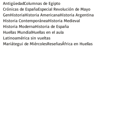
Antigüedad
Columnas de Egipto
Crónicas de España
Especial Revolución de Mayo
GenHistoria
Historia Americana
Historia Argentina
Historia Contemporánea
Historia Medieval
Historia Moderna
Historia de España
Huellas Mundial
Huellas en el aula
Latinoamérica sin vueltas
Mariátegui de Miércoles
Reseñas
África en Huellas