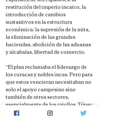
restitución del imperio incaico, la 
introducción de cambios 
sustantivos en la estructura 
económica: la supresión de la mita, 
la eliminación de las grandes 
haciendas, abolición de las aduanas 
y alcabalas, libertad de comercio.
“El plan reclamaba el liderazgo de 
los curacas y nobles incas. Pero para 
que estos vencieran necesitaban no 
solo el apoyo campesino sino 
también de otros sectores, 
esencialmente de los criollos. Túpac 
Amaru II pensaba en conformar un 
nuevo cuerpo político, como lo ha 
señalado Miguel Marticorena, en el 
que convivieran armónicamente 