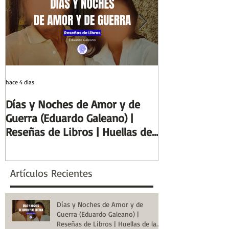
hace 4 días
29 jul
Días y Noches de Amor y de
Entre el cálamo
Guerra (Eduardo Galeano) |
ideal de escrib
Reseñas de Libros | Huellas de
Columnas de Eg
la Historia
de la Historia
Artículos Recientes
Días y Noches de Amor y de
Guerra (Eduardo Galeano) |
Reseñas de Libros | Huellas de la