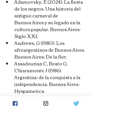
Adamovsky, E (2024). La fiesta 
de los negros. Una historia del 
antiguo carnaval de
Buenos Aires y su legado en la 
cultura popular. Buenos Aires: 
Siglo XXI.
Andrews, G (1980). Los 
afroargentinos de Buenos Aires. 
Buenos Aires: De la flor.
Assadourian C, Beato G, 
Chiaramonte J (1986). 
Argentina: de la conquista a la
independencia. Buenos Aires: 
Hyspamerica.
Barrancos, D (2007). Mujeres 
en la sociedad argentina, una 
historia de cinco siglos.
Buenos aires: sudamericana.
Di Meglio, G (2016). ¡Viva el bajo 