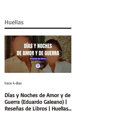
Huellas
hace 4 días
29 jul
Días y Noches de Amor y de
Entre el cálamo y el papiro:
Guerra (Eduardo Galeano) |
el ideal de escriba egipcio |
Reseñas de Libros | Huellas
Columnas de Egipto |
de la Historia
Huellas de la Historia