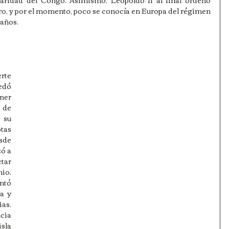
ero, y por el momento, poco se conocía en Europa del régimen 
 años.
rte 
edó 
er 
de 
su 
as 
sde 
ó a 
tar 
io. 
tó 
a y 
s. 
ia 
sla 