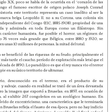
iglo XX, poco se habla de la ocurrida en el “corazón de las 
ongo el famoso escritor de origen polaco Joseph Conrad 
toria este territorio representa un caso insólito al ser la 
narca belga Leopoldo II, no a su Corona, una colonia sin 
Independiente del Congo (EIC, 1885-1908), propiedad de una 
ida y admirada en toda Europa como un filántropo. Sin 
 carácter humanista, fue posible el horror, un régimen de 
io 76 veces más grande que Bélgica, entre 1880 y 1920, se 
n unas 10 millones de personas, la mitad del total. 
se benefició de las riquezas de su feudo, principalmente el 
más tarde el caucho, período de explotación más letal que el 
écada de 1890. Lo paradójico es que el rey nunca vio el terror 
ie en su único territorio de ultramar. 
orio, desconocido en el terreno, era el producto de su 
y salvaje, cuando en realidad se trató de un área devastada 
o la imagen que exportó a Bruselas, en 1897, en ocasión de 
ica, al exhibir 267 congoleños en un zoológico humano. En 
vido de excentricismo, una característica que le terminaría 
 Bruselas refleja el fausto de esa época, pero no hay indicio 
ridad del Congo. Asimismo, Leopoldo II al final ordenó 