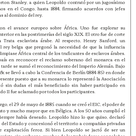
rton Stanley, a quien Leopoldo contrató por un jugosísimo 
ños en el Congo, hasta 1884, firmando acuerdos con jefes 
as al dominio del rey. 
on el avance europeo sobre África. Uno fue explorar su 
terior en las postrimerías del siglo XIX. El otro fue de corte 
la Trata esclavista árabe. Al respecto, Henry Sanford, un 
al rey belga que pregonó la necesidad de que la influencia 
impiase África central de los traficantes de esclavos árabes. 
país en reconocer el reclamo soberano del monarca en el 
s tarde se sumó el reconocimiento del Imperio Alemán. Bajo 
ck se llevó a cabo la Confrencia de Berlín (1884-85) en donde 
resente puesto que a su monarca lo representó la Asociación 
tó sin dudas el más beneficiado sin haber participado en 
do II fue aclamado por todos los participantes. 
o, el 29 de mayo de 1885 cuando se creó el EIC, el poder de 
uto y mucho mayor que en Bélgica. A los 50 años cumplió el 
siempre había deseado. Leopoldo hizo lo que quiso, declaró 
 del Estado y concesionó el territorio a compañías privadas 
explotación feroz. Si bien Leopoldo se jactó de ser un 
lavista, sin embargo, muchos de los trabajadores congoleños 