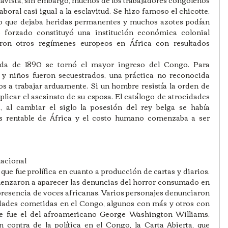
boral casi igual a la esclavitud. Se hizo famoso el chicotte, 
mo que dejaba heridas permanentes y muchos azotes podían 
o forzado constituyó una institución económica colonial 
aron otros regímenes europeos en África con resultados 
cada de 1890 se tornó el mayor ingreso del Congo. Para 
 y niños fueron secuestrados, una práctica no reconocida 
os a trabajar arduamente. Si un hombre resistía la orden de 
licar el asesinato de su esposa. El catálogo de atrocidades 
, al cambiar el siglo la posesión del rey belga se había 
ás rentable de África y el costo humano comenzaba a ser 
nacional
 que fue prolífica en cuanto a producción de cartas y diarios. 
enzaron a aparecer las denuncias del horror consumado en 
resencia de voces africanas. Varios personajes denunciaron 
cidades cometidas en el Congo, algunos con más y otros con 
e fue el del afroamericano George Washington Williams, 
contra de la política en el Congo, la Carta Abierta, que 