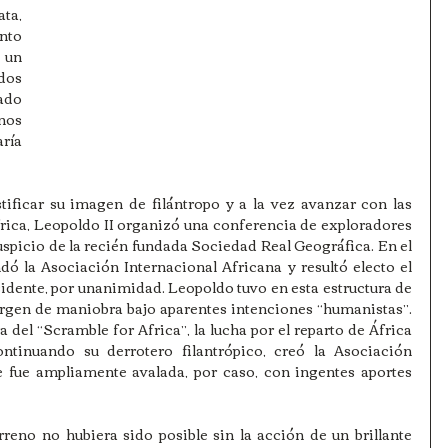
ta, 
nto 
un 
dos 
do 
os 
ía 
tificar su imagen de filántropo y a la vez avanzar con las 
rica, Leopoldo II organizó una conferencia de exploradores 
uspicio de la recién fundada Sociedad Real Geográfica. En el 
ó la Asociación Internacional Africana y resultó electo el 
dente, por unanimidad. Leopoldo tuvo en esta estructura de 
argen de maniobra bajo aparentes intenciones “humanistas”. 
 del “Scramble for Africa”, la lucha por el reparto de África 
tinuando su derrotero filantrópico, creó la Asociación 
e fue ampliamente avalada, por caso, con ingentes aportes 
reno no hubiera sido posible sin la acción de un brillante 