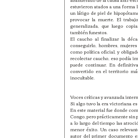
estuvieron atados a una forma la
un látigo de piel de hipopóta
provocar la muerte. El trabaj
generalizada, que luego copi
también funestos. 
El caucho al finalizar la dé
conseguirlo, hombres, mujeres
como política oficial, y obligad
recolectar caucho, eso podía imp
puede continuar. En definitiva
convertido en el territorio m
inocultable. 
Voces críticas y avanzada inter
Si algo tuvo la era victoriana es
En este material fue donde com
Congo, pero prácticamente sin p
a lo largo del tiempo las atro
menor éxito. Un caso relevant
autor del primer documento en 