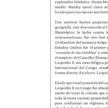
explorador británico, Henry Mo
sueldo. Stanley operó cinco a
locales para incorporar sus tierr
Dos motivos fuertes propiciar
geografía, casi desconocida al in
filantrópico, la lucha contra 
norteamericano, fue otro leal 
civilizadora del monarca belga l
Estados Unidos fue el primer 
“corazón de las tinieblas” y má
el auspicio del Canciller Bismar
Leopoldo II, sin estar Bélgica p
Internacional del Congo, resul
forma directa. En efecto, Leopol
Desde que tomó posesión del carg
Leopoldo II en Congo fue absol
sueño de tener la colonia que 
toda la tierra vacante propiedad
para conformar un régimen de 
abanderado de la causa anti-esc