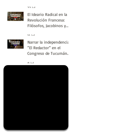
#LatinoaméricaSinVuelt
22 jul
as | Huellas de la
El Ideario Radical en la
Historia
Revolución Francesa:
Filósofos, Jacobinos y
Terror | Huellas de la
14 jul
Historia
Narrar la independencia:
“El Redactor” en el
Congreso de Tucumán
del 9 de Julio de 1816 |
9 jul
Huellas de la Historia