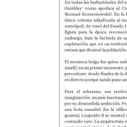
De todas las barbaridades del s
tinieblas” como apodara al C
(Konrad Korzeniowski). En la his
única colonia adjudicada al mo
metrópoli. Se trató del Estado 
figura para la época reconoc
embargo, bajo la fachada de un
explotación que en un territor
estima que diezmó la población e
El monarca belga fue quien más 
marfil, en un primer momento, y 
precedente, desde finales de la d
en directo porque jamás puso un p
Para el soberano, ese territ
imaginación, un país fascinante 
por su desmedida ambición. Per
una feria mundial, fue la idíl
general, Leopoldo II se mostró á
costando caro. La arquitectura en
monumental alguno de la barba