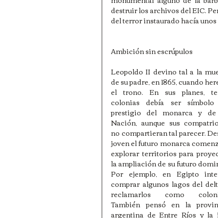
destruir los archivos del EIC. P
del terror instaurado hacía unos
Ambición sin escrúpulos
Leopoldo II devino tal a la mue
de su padre, en 1865, cuando her
el trono. En sus planes, ten
colonias debía ser símbolo 
prestigio del monarca y de 
Nación, aunque sus compatriot
no compartieran tal parecer. De
joven el futuro monarca comenz
explorar territorios para proyec
la ampliación de su futuro domin
Por ejemplo, en Egipto inten
comprar algunos lagos del delt
reclamarlos como colonia
También pensó en la provinc
argentina de Entre Ríos y la i