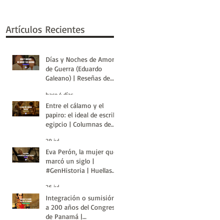
Artículos Recientes
Días y Noches de Amor y
de Guerra (Eduardo
Galeano) | Reseñas de
Libros | Huellas de la
hace 4 días
Historia
Entre el cálamo y el
papiro: el ideal de escriba
egipcio | Columnas de
Egipto | Huellas de la
29 jul
Historia
Eva Perón, la mujer que
marcó un siglo |
#GenHistoria | Huellas
de la Historia
26 jul
Integración o sumisión:
a 200 años del Congreso
de Panamá |