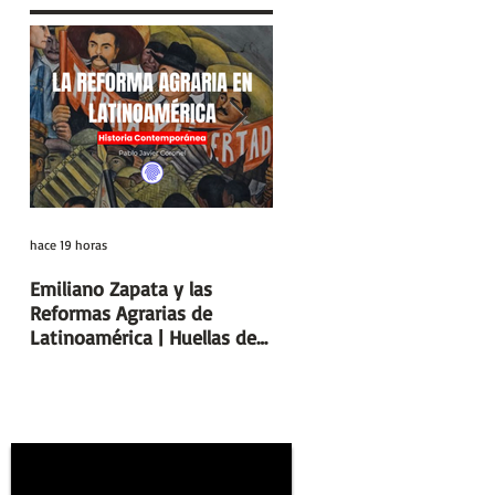
hace 19 horas
hace 7 días
Emiliano Zapata y las
Días y Noches de Amor y 
Reformas Agrarias de
Guerra (Eduardo Galeano) 
Latinoamérica | Huellas de
Reseñas de Libros | Huell
la Historia
de la Historia