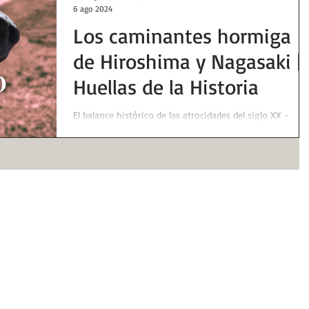
6 ago 2024
Los caminantes hormiga
de Hiroshima y Nagasaki |
Huellas de la Historia
El balance histórico de las atrocidades del siglo XX -
inéditas frente a las del pasado- es un trabajo que ha
demandado esfuerzos a los...