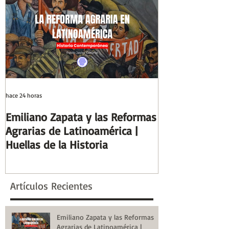
Historia
Huellas de la H
hace 24 horas
hace 7 días
Emiliano Zapata y las Reformas
Días y Noches
Agrarias de Latinoamérica |
Guerra (Eduard
Huellas de la Historia
Reseñas de Lib
la Historia
Artículos Recientes
Emiliano Zapata y las Reformas
Agrarias de Latinoamérica |