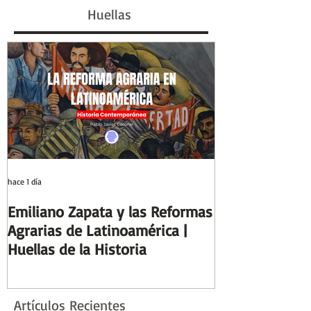
futuro | Huellas de la
Huellas
Historia
hace 1 día
2 ago
Emiliano Zapata y las Reformas
Días y Noches
Agrarias de Latinoamérica |
Guerra (Eduard
Huellas de la Historia
Reseñas de Lib
la Historia
Artículos Recientes