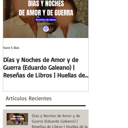
hace 5 días
29 jul
Días y Noches de Amor y de
Entre el cálamo
Guerra (Eduardo Galeano) |
ideal de escrib
Reseñas de Libros | Huellas de
Columnas de Eg
la Historia
de la Historia
Artículos Recientes
Días y Noches de Amor y de
Guerra (Eduardo Galeano) |
Reseñas de Libros | Huellas de la