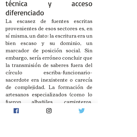
técnica y acceso 
diferenciado
La escasez de fuentes escritas 
provenientes de esos sectores es, en 
sí misma, un dato: la escritura era un 
bien escaso y su dominio, un 
marcador de posición social. Sin 
embargo, sería erróneo concluir que 
la transmisión de saberes fuera del 
círculo escriba-funcionario-
sacerdote era inexistente o carecía 
de complejidad. La formación de 
artesanos especializados (como lo 
fueron albañiles, carpinteros, 
pintores, joyeros, etc.), que 
trabajaban en los grandes proyectos 
estatales y en los talleres funerarios, 
debió de responder a formas de 