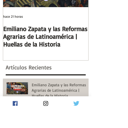
hace 21 horas
hace 7 días
Emiliano Zapata y las Reformas
Días y Noches
Agrarias de Latinoamérica |
Guerra (Eduard
Huellas de la Historia
Reseñas de Lib
la Historia
Artículos Recientes
Emiliano Zapata y las Reformas
Agrarias de Latinoamérica |
Huellas de la Historia
hace 21 horas
Días y Noches de Amor y de
Guerra (Eduardo Galeano) |
Reseñas de Libros | Huellas de la